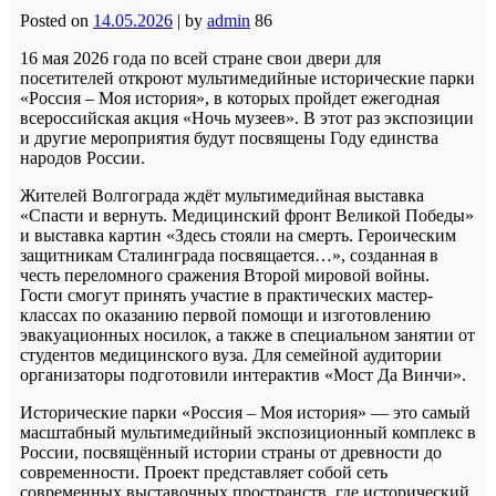
Posted on
14.05.2026
|
by
admin
86
16 мая 2026 года по всей стране свои двери для
посетителей откроют мультимедийные исторические парки
«Россия – Моя история», в которых пройдет ежегодная
всероссийская акция «Ночь музеев». В этот раз экспозиции
и другие мероприятия будут посвящены Году единства
народов России.
Жителей Волгограда ждёт мультимедийная выставка
«Спасти и вернуть. Медицинский фронт Великой Победы»
и выставка картин «Здесь стояли на смерть. Героическим
защитникам Сталинграда посвящается…», созданная в
честь переломного сражения Второй мировой войны.
Гости смогут принять участие в практических мастер-
классах по оказанию первой помощи и изготовлению
эвакуационных носилок, а также в специальном занятии от
студентов медицинского вуза. Для семейной аудитории
организаторы подготовили интерактив «Мост Да Винчи».
Исторические парки «Россия – Моя история» — это самый
масштабный мультимедийный экспозиционный комплекс в
России, посвящённый истории страны от древности до
современности. Проект представляет собой сеть
современных выставочных пространств, где исторический