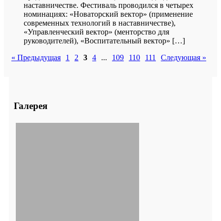
наставничестве. Фестиваль проводился в четырех
номинациях: «Новаторский вектор» (применение
современных технологий в наставничестве),
«Управленческий вектор» (менторство для
руководителей), «Воспитательный вектор» […]
« Предыдущая
1
2
3
4
...
109
110
111
Следующая »
Галерея