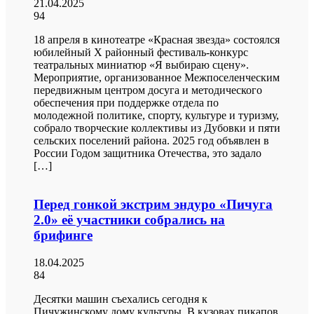
21.04.2025
94
18 апреля в кинотеатре «Красная звезда» состоялся
юбилейный X районный фестиваль-конкурс
театральных миниатюр «Я выбираю сцену».
Мероприятие, организованное Межпоселенческим
передвижным центром досуга и методического
обеспечения при поддержке отдела по
молодежной политике, спорту, культуре и туризму,
собрало творческие коллективы из Дубовки и пяти
сельских поселений района. 2025 год объявлен в
России Годом защитника Отечества, это задало
[…]
Перед гонкой экстрим эндуро «Пичуга
2.0» её участники собрались на
брифинге
18.04.2025
84
Десятки машин съехались сегодня к
Пичужинскому дому культуры. В кузовах пикапов