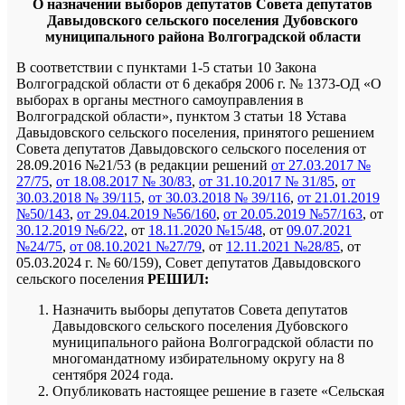
О назначении выборов депутатов
Совета депутатов
Давыдовского сельского поселения Дубовского
муниципального района Волгоградской области
В соответствии с пунктами 1-5 статьи 10 Закона
Волгоградской области от 6 декабря 2006 г. № 1373-ОД «О
выборах в органы местного самоуправления в
Волгоградской области», пунктом 3 статьи 18 Устава
Давыдовского сельского поселения, принятого решением
Совета депутатов Давыдовского сельского поселения от
28.09.2016 №21/53 (в редакции решений
от 27.03.2017 №
27/75
,
от 18.08.2017 № 30/83
,
от 31.10.2017 № 31/85
,
от
30.03.2018 № 39/115
,
от 30.03.2018 № 39/116
,
от 21.01.2019
№50/143
,
от 29.04.2019 №56/160
,
от 20.05.2019 №57/163
, от
30.12.2019 №6/22
, от
18.11.2020 №15/48
, от
09.07.2021
№24/75
,
от 08.10.2021 №27/79
, от
12.11.2021 №28/85
, от
05.03.2024 г. № 60/159), Совет депутатов Давыдовского
сельского поселения
РЕШИЛ:
Назначить выборы депутатов Совета депутатов
Давыдовского сельского поселения Дубовского
муниципального района Волгоградской области по
многомандатному избирательному округу на 8
сентября 2024 года.
Опубликовать настоящее решение в газете «Сельская