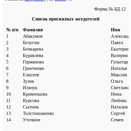
Форма № БД.12
Список присяжных заседателей
№ п/п
Фамилия
Имя
1
Абакумов
Александ
2
Белугин
Павел
3
Бочкарева
Екатерин
4
Буравлева
Валерия
5
Германова
Гульетар
6
Гринченко
Наталья
7
Елисеев
Максим
8
Зузик
Ольга
9
Ильчук
Светлана
10
Кривенцова
Нина
11
Курсова
Любовь
12
Сытник
Наталия
13
Толстоноженко
Сергей
14
Уточкин
Семен