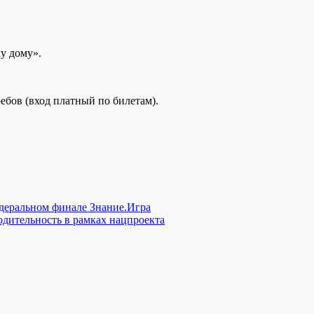
у дому».
ребов (вход платный по билетам).
едеральном финале Знание.Игра
дительность в рамках нацпроекта