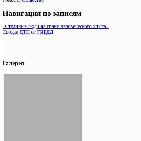
Навигация по записям
«Странные люди на грани человеческого опыта»
Сводка ДТП от ГИБДД
Галерея