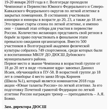
19-20 января 2019 года в г. Волгограде проходили
Чемпионат и Первенство Южного Федерального и Северо-
Кавказского Федерального округов по легкой атлетике в
закрытых помещениях. В состязаниях участвовали
юниорки и юниоры в возрасте до 20, 23, а также до 18 лет.
Это первые старты сезона по легкой атлетике, и именно
они − главный этап отбора для участия в первенстве
России. Количество желающих представить свой регион в
борьбе за право поучаствовать в финальном этапе
превысило ожидания организаторов. Вместо 500
участников в Волгоградской академии физической
культуры собралось 749 спортсменов, среди которых были
и воспитанники МКОУ ДО ДЮСШ Дубовского
муниципального района.
Первое место и звание Чемпиона в возрастной группе от
18 до 20 лет в виде «толкание ядра» завоевал Даниил
Исаев, обучающийся в ПУ-58. В возрастной группе до 18
лет в семиборье 4 место занял Игорь Корнеев
(Школа №1), который является номинантом 2018 года
акции «Юные таланты России» по легкой атлетике. За его
подготовку Почетной грамотой Федерации по легкой
атлетике России награжден тренер — преподаватель – А.Я.
Божко.
Зам. директора ДЮСШ