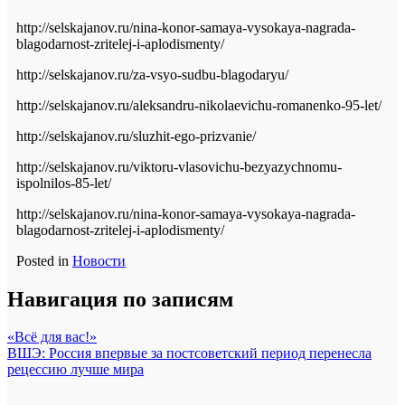
http://selskajanov.ru/nina-konor-samaya-vysokaya-nagrada-
blagodarnost-zritelej-i-aplodismenty/
http://selskajanov.ru/za-vsyo-sudbu-blagodaryu/
http://selskajanov.ru/aleksandru-nikolaevichu-romanenko-95-let/
http://selskajanov.ru/sluzhit-ego-prizvanie/
http://selskajanov.ru/viktoru-vlasovichu-bezyazychnomu-
ispolnilos-85-let/
http://selskajanov.ru/nina-konor-samaya-vysokaya-nagrada-
blagodarnost-zritelej-i-aplodismenty/
Posted in
Новости
Навигация по записям
«Всё для вас!»
ВШЭ: Россия впервые за постсоветский период перенесла
рецессию лучше мира