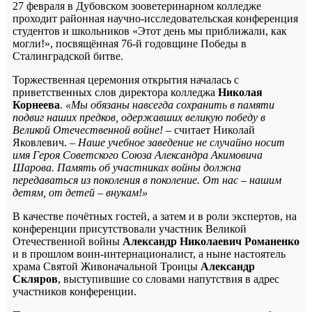
27 февраля в Дубовском зооветеринарном колледже
проходит районная научно-исследовательская конференция
студентов и школьников «Этот день мы приближали, как
могли!», посвящённая 76-й годовщине Победы в
Сталинградской битве.
Торжественная церемония открытия началась с
приветственных слов директора колледжа
Николая
Корнеева
.
«Мы обязаны навсегда сохранить в памяти
подвиг наших предков, одержавших великую победу в
Великой Отечественной войне!
– считает Николай
Яковлевич.
– Наше учебное заведение не случайно носит
имя Героя Советского Союза Александра Акимовича
Шарова. Память об участниках войны должна
передаваться из поколения в поколение. От нас – нашим
детям, от детей – внукам!»
В качестве почётных гостей, а затем и в роли экспертов, на
конференции присутствовали участник Великой
Отечественной войны
Александр Николаевич Романенко
и в прошлом воин-интернационалист, а ныне настоятель
храма Святой Живоначальной Троицы
Александр
Скляров
, выступившие со словами напутствия в адрес
участников конференции.