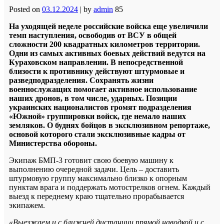
Posted on
03.12.2024
|
by
admin
85
На уходящей неделе российские войска еще увеличили
темп наступления, освободив от ВСУ в общей
сложности 200 квадратных километров территории.
Одни из самых активных боевых действий ведутся на
Кураховском направлении. В непосредственной
близости к противнику действуют штурмовые и
разведподразделения. Сохранять жизни
военнослужащих помогает активное использование
наших дронов, в том числе, ударных. Позиции
украинских националистов громят подразделения
«Южной» группировки войск, где немало наших
земляков. О буднях бойцов в эксклюзивном репортаже,
основой которого стали эксклюзивные кадры от
Министерства обороны.
Экипаж БМП-3 готовит свою боевую машину к
выполнению очередной задачи. Цель – доставить
штурмовую группу максимально близко к опорным
пунктам врага и поддержать мотострелков огнем. Каждый
выезд к переднему краю тщательно прорабывается
экипажем.
«Выезжаем и с ближней дистанции прямой наводкой и с