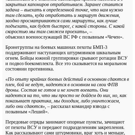
закрытых капониров отрабатываем. Заранее ставится
задача – выехать к определенной точке, что нам нужно
там сделать, куда отработать и маршрут движения,
заодно просматриваются сами маршруты, как лучше
подъехать, как будет быстрее, с какой стороны. С какой
скоростью мы там сможем проехать»,
–
объяснил
военнослужащий ВС РФ с позывным «Чечен».
Бронегруппы на боевых машинах пехоты БМП-3
поддерживают наступающих штурмовиков шквальным
огнем. Бойцы южной группировки срывают ротации ВСУ
и подвоз боекомплекта. Все это сказывается на моральном
состоянии противника.
«По опыту крайних боевых действий в основном сдаются в
плен, бой не ведут, надеются в основном на свои ФПВ
дроны. Состав не готов и не хочет воевать. Они
надеются на то, что мы просто не дойдем до них, но, как
показывает практика, мы доходим, либо уничтожаем,
либо они сдаются»,
– рассказал командир взвода с
позывным «Леший».
Передовые отряды занимают опорные пункты, зачищают
от пехоты ВСУ и передают подразделениям закрепления.
Как рассказывают сами штурмовики, враг хоть и меньше,