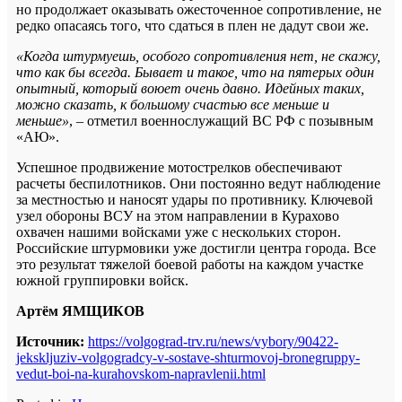
но продолжает оказывать ожесточенное сопротивление, не
редко опасаясь того, что сдаться в плен не дадут свои же.
«Когда штурмуешь, особого сопротивления нет, не скажу,
что как бы всегда. Бывает и такое, что на пятерых один
опытный, который воюет очень давно. Идейных таких,
можно сказать, к большому счастью все меньше и
меньше»
, – отметил военнослужащий ВС РФ с позывным
«АЮ».
Успешное продвижение мотострелков обеспечивают
расчеты беспилотников. Они постоянно ведут наблюдение
за местностью и наносят удары по противнику. Ключевой
узел обороны ВСУ на этом направлении в Курахово
охвачен нашими войсками уже с нескольких сторон.
Российские штурмовики уже достигли центра города. Все
это результат тяжелой боевой работы на каждом участке
южной группировки войск.
Артём ЯМЩИКОВ
Источник:
https://volgograd-trv.ru/news/vybory/90422-
jekskljuziv-volgogradcy-v-sostave-shturmovoj-bronegruppy-
vedut-boi-na-kurahovskom-napravlenii.html