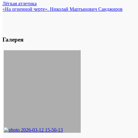
Лёгкая атлетика
«На огненной черте». Николай Мартынович Санджиров
Галерея