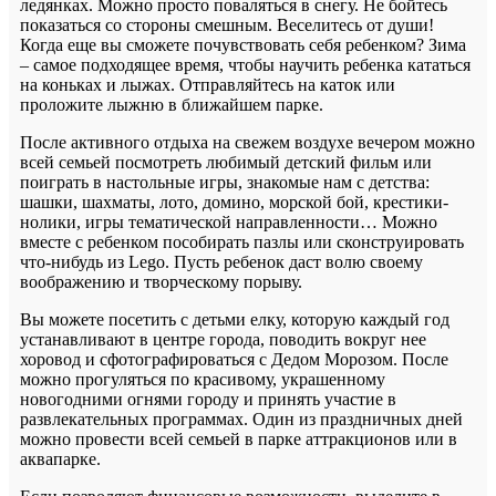
ледянках. Можно просто поваляться в снегу. Не бойтесь
показаться со стороны смешным. Веселитесь от души!
Когда еще вы сможете почувствовать себя ребенком? Зима
– самое подходящее время, чтобы научить ребенка кататься
на коньках и лыжах. Отправляйтесь на каток или
проложите лыжню в ближайшем парке.
После активного отдыха на свежем воздухе вечером можно
всей семьей посмотреть любимый детский фильм или
поиграть в настольные игры, знакомые нам с детства:
шашки, шахматы, лото, домино, морской бой, крестики-
нолики, игры тематической направленности… Можно
вместе с ребенком пособирать пазлы или сконструировать
что-нибудь из Lego. Пусть ребенок даст волю своему
воображению и творческому порыву.
Вы можете посетить с детьми елку, которую каждый год
устанавливают в центре города, поводить вокруг нее
хоровод и сфотографироваться с Дедом Морозом. После
можно прогуляться по красивому, украшенному
новогодними огнями городу и принять участие в
развлекательных программах. Один из праздничных дней
можно провести всей семьей в парке аттракционов или в
аквапарке.