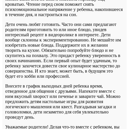
кроватью. Чтение перед сном поможет снять
психоэмоциональное напряжение у ребенка, накопившееся
в течение дня, и настроиться на сон.
Дети очень любят готовить. Часто они сами предлагают
родителям приготовить то или иное блюдо, увидев
интересный рецепт в видеоролике в интернете. Дети
вообще склонны к экспериментированию. Не мешайте им
изобретать новые блюда. Поддержите их в желании
творить на кухне. Обязательно попробуйте блюдо и не
скупитесь на похвалу. Это придаст ребенку уверенность в
своих начинаниях. Если первый опыт будет удачным, то
ребенку захочется довести свое кулинарное мастерство до
совершенства. И кто знает, может быть, в будущем это
будет его хобби или профессией.
Внесите в график выходных дней ребенка время,
отведенное для общения с друзьями. Напеките вместе с
ним вкусный хворост или печенье и заварите чай. Можно
предложить детям настольные игры для развития
логического мышления или квест. Разгадывая загадки и
головоломки, дети незаметно для себя увлекательно
проведут день.
Уважаемые родители! Делая что-то вместе с ребенком, вы