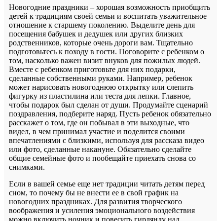
Новогодние праздники – хорошая возможность приобщить
детей к традициям своей семьи и воспитать уважительное
отношение к старшему поколению. Выделите день для
посещения бабушек и дедушек или других близких
родственников, которые очень дороги вам. Тщательно
подготовьтесь к походу в гости. Поговорите с ребенком о
том, насколько важен визит внуков для пожилых людей.
Вместе с ребенком приготовьте для них подарки,
сделанные собственными руками. Например, ребенок
может нарисовать новогоднюю открытку или слепить
фигурку из пластилина или теста для лепки. Главное,
чтобы подарок был сделан от души. Продумайте сценарий
поздравления, подберите наряд. Пусть ребенок обязательно
расскажет о том, где он побывал в эти выходные, что
видел, в чем принимал участие и поделится своими
впечатлениями с близкими, используя для рассказа видео
или фото, сделанные накануне. Обязательно сделайте
общие семейные фото и пообещайте приехать снова со
снимками.
Если в вашей семье еще нет традиции читать детям перед
сном, то почему бы не внести ее в свой график на
новогодних праздниках. Для развития творческого
воображения и усиления эмоционального воздействия
можно включить ночник и повесить гирлянду над