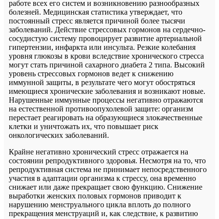
работе всех его систем и возникновению разнообразных
болезней. Медицинская статистика утверждает, что
постоянный стресс является причиной более тысячи
заболеваний. Действие стрессовых гормонов на сердечно-
сосудистую систему провоцирует развитие артериальной
гипертензии, инфаркта или инсульта. Резкие колебания
уровня глюкозы в крови вследствие хронического стресса
могут стать причиной сахарного диабета 2 типа. Высокий
уровень стрессовых гормонов ведет к снижению
иммунной защиты, в результате чего могут обостряться
имеющиеся хронические заболевания и возникают новые.
Нарушенные иммунные процессы негативно отражаются
на естественной противоопухолевой защите: организм
перестает реагировать на образующиеся злокачественные
клетки и уничтожать их, что повышает риск
онкологических заболеваний.
Крайне негативно хронический стресс отражается на
состоянии репродуктивного здоровья. Несмотря на то, что
репродуктивная система не принимает непосредственного
участия в адаптации организма к стрессу, она временно
снижает или даже прекращает свою функцию. Снижение
выработки женских половых гормонов приводит к
нарушению менструального цикла вплоть до полного
прекращения менструаций и, как следствие, к развитию