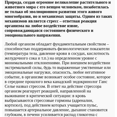
Природа, создав огромное великолепие растительного и
животного мира с его венцом человеком, позаботилась
не только об эволюционном развитии этого живого
многообразия, но и механизмах защиты. Одним из таких
механизмов является стресс – ответная реакция
организма на любое воздействие извне,
сопровождающаяся состоянием физического и
эмоционального напряжения.
Любой организм обладает фундаментальным свойством –
способностью поддерживать физиологические показатели
(температура тела, давление крови в сосудах, кислотность
желудочного сока и т.п.) на определенном уровне с
минимальными отклонениями. При внешнем воздействии
экстремальной силы, будь то выраженные умственные или
эмоциональные нагрузки, опасность, любое негативное
событие, в организме возникает особое состояние, которое
в середине прошлого века канадский эндокринолог Ганс
Селье назвал стрессом. В ответ на действие стрессора
организм реагирует реакцией, направленной на
выживание в критической ситуации: в кровь
выбрасываются стрессовые гормоны (адреналин,
кортизол), под действием которых учащается пульс,
повышается артериальное давление, дыхание становится
глубоким, в печени усиливается распад гликогена с