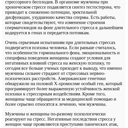
стрессорного бесплодия. В организме мужчины при
хроническом стрессе подавляется синтез тестостерона, что
приводит к снижению потенции, эректильной
дисфункции, ухудшению качества спермы. Есть работы,
которые свидетельствуют, что изменение строения
сперматозоидов на фоне длительного стресса в дальнейшем
кодируется в генах и передается потомкам.
Очень серьезным испытаниям при длительных стрессах
подвергается психика человека. Если раньше считалось,
что особенности гормонального фона, эмоциональность и
специфика поведения женщины создают условия для
негативных влияний стресса на женскую психику, то
сегодня все больше ученых приходит к выводу, что именно
мужчины сильнее страдают от стрессовых нервно-
психических расстройств. Американские генетики
обнаружили на половой Х-хромосоме особый ген, который
программирует более выраженную устойчивость женской
психики к стрессорным воздействиям. Кроме того,
женщины чаще обращаются за медицинской помощью и
более серьезно относятся к лечению, чем мужчины.
Мужчины и женщины по-разному психологически
реагируют на стресс. Негативные последствия стресса у
женщин чаще проявляются приступами панических атак,