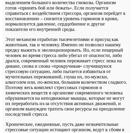
выделением большого количества глюкозы. Организм
готов «принять бой или бежать». Если получается
справиться с воздействием стрессора, организм перейдет к
восстановлению – снизится уровень гормонов в крови,
нормализуется давление, сердцебиение и другие
показатели его внутренней среды.
Этот механизм отработан тысячелетиями и присущ как
животным, так и человеку. Именно он позволил нашему
предку выжить и эволюционировать. Но, если пещерный
человек во время стресса либо убегал от опасности, либо
дрался, современный человек переживает стресс лежа на
диване, снова и снова «прокручивая» случившуюся
стрессовую ситуацию, либо пытается избавиться от
мучительных переживаний, глуша их, по-мужски,
алкоголем или, по-женски, большим количеством сладкого.
Поэтому весь комплект стрессовых гормонов и
химических веществ в организме современного человека
обрушивается на неподвижные мышцы, которые не могут
их переработать из-за отсутствия активных движений, и
организм вынужден тратить свои ресурсы на преодоление
последствий стресса.
Хронические, ежедневные, пусть даже незначительные
стрессовые ситуации истощают организм, ведут к сбоям в