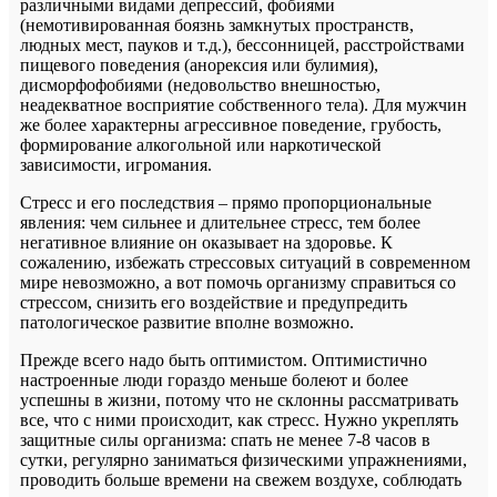
различными видами депрессий, фобиями
(немотивированная боязнь замкнутых пространств,
людных мест, пауков и т.д.), бессонницей, расстройствами
пищевого поведения (анорексия или булимия),
дисморфофобиями (недовольство внешностью,
неадекватное восприятие собственного тела). Для мужчин
же более характерны агрессивное поведение, грубость,
формирование алкогольной или наркотической
зависимости, игромания.
Стресс и его последствия – прямо пропорциональные
явления: чем сильнее и длительнее стресс, тем более
негативное влияние он оказывает на здоровье. К
сожалению, избежать стрессовых ситуаций в современном
мире невозможно, а вот помочь организму справиться со
стрессом, снизить его воздействие и предупредить
патологическое развитие вполне возможно.
Прежде всего надо быть оптимистом. Оптимистично
настроенные люди гораздо меньше болеют и более
успешны в жизни, потому что не склонны рассматривать
все, что с ними происходит, как стресс. Нужно укреплять
защитные силы организма: спать не менее 7-8 часов в
сутки, регулярно заниматься физическими упражнениями,
проводить больше времени на свежем воздухе, соблюдать