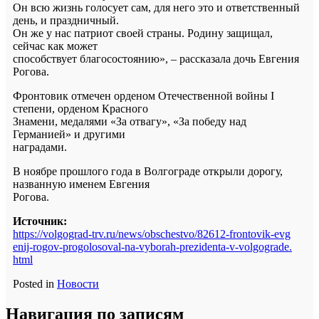
Он всю жизнь голосует сам, для него это и ответственный
день, и праздничный.
Он же у нас патриот своей страны. Родину защищал,
сейчас как может
способствует благосостоянию», – рассказала дочь Евгения
Рогова.
Фронтовик отмечен орденом Отечественной войны I
степени, орденом Красного
Знамени, медалями «За отвагу», «За победу над
Германией» и другими
наградами.
В ноябре прошлого года в Волгограде открыли дорогу,
названную именем Евгения
Рогова.
Источник:
https://volgograd-trv.ru/news/
obschestvo/82612-frontovik-evg
enij-rogov-progolosoval-na-vyb
orah-prezidenta-v-volgograde.
html
Posted in
Новости
Навигация по записям