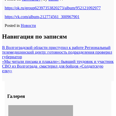
https://ok.ru/group62397353820273/album/952121092977
https://vk.com/album-212774561_300967901
Posted in
Новости
Навигация по записям
В Волгоградской области приступил к работе Региональный
телемедицинский центр: готовность подразделения проверил
губернатор
«Мы читали письма и плакали»: бывший трудовик и участник
СВО из Волгограда смастерил для бойцов «Солдатскую
елку»
Галерея