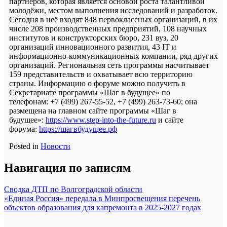
партнёров, которая является основой роста талантливой
молодёжи, местом выполнения исследований и разработок.
Сегодня в неё входят 848 первоклассных организаций, в их
числе 208 производственных предприятий, 108 научных
институтов и конструкторских бюро, 231 вуз, 20
организаций инновационного развития, 43 IT и
информационно-коммуникационных компании, ряд других
организаций. Региональная сеть программы насчитывает
159 представительств и охватывает всю территорию
страны. Информацию о форуме можно получить в
Секретариате программы «Шаг в будущее» по
телефонам:
+7 (499) 267-55-52
, +7
(499) 263-73-60
; она
размещена на главном сайте программы «Шаг в
будущее»:
https://www.step-into-the-future.ru
и сайте
форума:
https://шагвбудущее.рф
Posted in
Новости
Навигация по записям
Сводка ДТП по Волгоградской области
«Единая Россия» передала в Минпросвещения перечень
объектов образования для капремонта в 2025-2027 годах