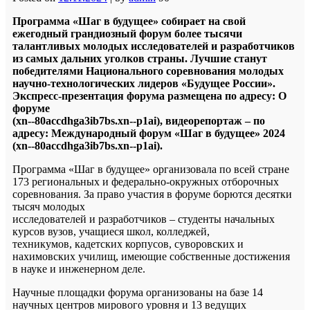
Программа «Шаг в будущее» собирает на свой
ежегодный грандиозный форум более тысячи
талантливых молодых исследователей и разработчиков
из самых дальних уголков страны. Лучшие станут
победителями Национального соревнования молодых
научно-технологических лидеров «Будущее России».
Экспресс-презентация форума размещена по адресу: О
форуме
(xn--80accdhga3ib7bs.xn--p1ai), видеорепортаж – по
адресу: Международный форум «Шаг в будущее» 2024
(xn--80accdhga3ib7bs.xn--p1ai).
Программа «Шаг в будущее» организовала по всей стране
173 региональных и федерально-окружных отборочных
соревнования. За право участия в форуме борются десятки
тысяч молодых
исследователей и разработчиков – студенты начальных
курсов вузов, учащиеся школ, колледжей,
техникумов, кадетских корпусов, суворовских и
нахимовских училищ, имеющие собственные достижения
в науке и инженерном деле.
Научные площадки форума организованы на базе 14
научных центров мирового уровня и 13 ведущих