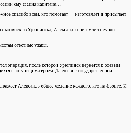
своении ему звания капитана…
мное спасибо всем, кто помогает — изготовляет и присылает
ных конвоев из Урюпинска, Александр приземлил немало
местам ответные удары.
ется операция, после которой Урюпинск вернется к боевым
щихся своим отцом-героем. Да еще и с государственной
выражает Александр общее желание каждого, кто на фронте. И