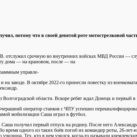
чил, потому что в своей девятой роте мотострелковой част
р В. отслужил срочную во внутренних войсках МВД России — слу
оту дома — на крановом, после — на
граммным управле-
 на заводе. В октябре 2022-го принесли повестку из военкомата
ександр.
 Волгоградской области. Вскоре ребят ждал Донецк и первый в
Вчерашний оператор станков с ЧПУ успешно переквалифицировал
самой мобилизации Саша играл в футбол.
 А Саша получил первый отпуск на родину. После него Александ
 Во время одного из таких боёв погиб их командир роты, 26-лет
училища. Тех, кто в нем учился, когда-то называли кремлевск