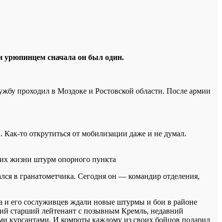
и урюпинцем сначала он был один.
жбу проходил в Моздоке и Ростовской области. После армии
. Как-то открутиться от мобилизации даже и не думал.
 их жизни штурм опорного пункта
ся в гранатометчика. Сегодня он — командир отделения,
ра и его сослуживцев ждали новые штурмы и бои в районе
-ний старший лейтенант с позывным Кремль, недавний
ими курсантами. И комроты каждому из своих бойцов подарил