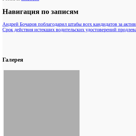
Навигация по записям
Андрей Бочаров поблагодарил штабы всех кандидатов за акт
Срок действия истекших водительских удостоверений продлева
Галерея