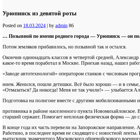
Урюпинск из девятой роты
Posted on
18.03.2024
|
by
admin
86
… Позывной по имени родного города — Урюпинск — он полу
Потом земляков прибавилось, но позывной так и остался.
Окончив одиннадцать классов в четвертой средней, Александ
какое-то время поработал в Москве. Приехав назад, нашел раб
«Заводе автотехнологий» оператором станков с числовым про
нием. Женился, пошли детишки. Всё было хорошо — и в семье, и
«Отмазаться? Да никогда! Меня не так учили!» — улыбается Ал
Подготовка на полигоне вместе с другими мобилизованными из
противника в районе населенного пункта Новомихайловское. 
старший сержант. Помогает неплохая физическая форма — до 
В конце года их часть перевели на Запорожское направление.
Работино, в последнее время не сходящего с новостной ленты.
выпускник знаменитого Московского общевойскового военного 