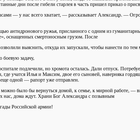
итанные дни после гибели старлея в часть пришел приказ о при
ами — у нас всего хватает, — рассказывает Александр. — Огро
мощью антидронового ружья, присланного с одним из гуманитар
е», оснащенных смертоносным грузом. После
волили выяснить, откуда их запускали, чтобы нанести по тем 
 боевую задачу,
спитале подлечили, но хромота осталась. Дали отпуск. Потребу
, где учатся Илья и Максим, двое его сыновей, наверняка гордя
 еще одной — рапорт уже отправлен.
и можно было бы вернуться домой, к семье, к мирной работе, — 
ех нас, дома ждут. Храни Бог Александра с позывным
игады Российской армии!