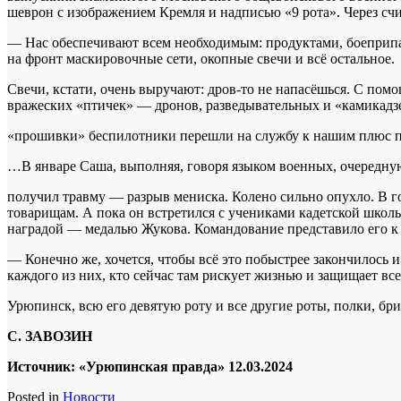
шеврон с изображением Кремля и надписью «9 рота». Через сч
— Нас обеспечивают всем необходимым: продуктами, боеприпас
на фронт маскировочные сети, окопные свечи и всё остальное.
Свечи, кстати, очень выручают: дров-то не напасёшься. С по
вражеских «птичек» — дронов, разведывательных и «камикадз
«прошивки» беспилотники перешли на службу к нашим плюс поз
…В январе Саша, выполняя, говоря языком военных, очередную
получил травму — разрыв мениска. Колено сильно опухло. В го
товарищам. А пока он встретился с учениками кадетской школы
наградой — медалью Жукова. Командование представило его к
— Конечно же, хочется, чтобы всё это побыстрее закончилось 
каждого из них, кто сейчас там рискует жизнью и защищает вс
Урюпинск, всю его девятую роту и все другие роты, полки, бр
С. ЗАВОЗИН
Источник: «Урюпинская правда» 12.03.2024
Posted in
Новости