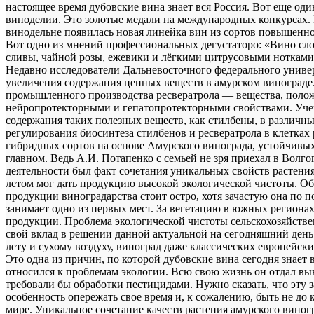
настоящее время дубовские вина знает вся Россия. Вот еще од
виноделии. Это золотые медали на международных конкурсах. 
винодельне появилась новая линейка вин из сортов повышенн
Вот одно из мнений профессиональных дегустаторо: «Вино сл
сливы, чайной розы, ежевики и лёгкими цитрусовыми ноткам
Недавно исследователи Дальневосточного федерального униве
увеличения содержания ценных веществ в амурском винограде.
промышленного производства ресвератрола — вещества, поло
нейропротекторными и гепатопротекторными свойствами. Уче
содержания таких полезных веществ, как стилбены, в различн
регулирования биосинтеза стилбенов и ресвератрола в клетка
гибридных сортов на основе Амурского винограда, устойчивых 
главном. Ведь А.И. Потапенко с семьей не зря приехал в Волго
деятельности был факт сочетания уникальных свойств растения
летом мог дать продукцию высокой экологической чистоты. Об 
продукции виноградарства стоит остро, хотя зачастую она по
занимает одно из первых мест. За вегетацию в южных регионах
продукции. Проблема экологической чистоты сельскохозяйстве
свой вклад в решении данной актуальной на сегодняшний день 
лету и сухому воздуху, виноград даже классических европей
Это одна из причин, по которой дубовские вина сегодня знает
относился к проблемам экологии. Всю свою жизнь он отдал вы
требовали бы обработки пестицидами. Нужно сказать, что эту
особенность опережать свое время и, к сожалению, быть не до
мире. Уникальное сочетание качеств растения амурского вино