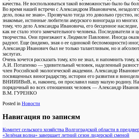
качества. Не воспользоваться такой возможностью было бы бо
Во время нашей встречи с Александром Ивановичем, незадолго д
дело, пока не знаю». Прозвучало тогда это довольно грустно, 
знакомые, истинные любители амурского винограда из многих об
тому, что дело Александра Ивановича, его бесценное наследие,
как не стало этого замечательного человека. Последователи и 
творчества. Они приезжают к Людмиле Павловне. Иногда оказыв
радуют. Еще (видимо, зная о ее одинокой беспомощности) иногд
Александр Иванович был не только талантливым, но и абсолют
заслугах.
Очень хочется рассказать тому, кто не знал, и напомнить тому,
А.И. Потапенко — удивительный человек, наделенный разност
член Российской экологической академии. Александр Иванович 
посвященных виноградарству, истории его развития и винодел
ВНИИИВиВ, и, наконец, он прославил нашу малую родину. Нам 
порядочный во всех отношениях человек — Александр Иванов
В.М. ГУРЕНКО
Posted in
Новости
Навигация по записям
Комитет сельского хозяйства Волгоградской области в преддв
«Зелёная волна» завершает летний сезон лидерской сменой