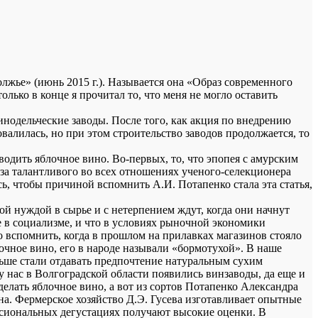
ье» (июнь 2015 г.). Называется она «Образ современного
олько в конце я прочитал то, что меня не могло оставить
винодельческие заводы. После того, как акция по внедрению
валилась, но при этом строительство заводов продолжается, то
одить яблочное вино. Во-первых, то, что эпопея с амурским
о за талантливого во всех отношениях ученого-селекционера
сь, чтобы причиной вспомнить А.И. Потапенко стала эта статья,
ой нуждой в сырье и с нетерпением ждут, когда они начнут
е в социализме, и что в условиях рыночной экономики
 вспомнить, когда в прошлом на прилавках магазинов стояло
лочное вино, его в народе называли «бормотухой». В наше
льше стали отдавать предпочтение натуральным сухим
у нас в Волгоградской области появились винзаводы, да еще и
елать яблочное вино, а вот из сортов Потапенко Александра
а. Фермерское хозяйство Д.Э. Гусева изготавливает опытные
ссиональных дегустациях получают высокие оценки. В