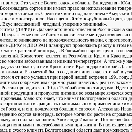
ин пример. Это уже не Волгоградская область. Винодельня «Юби
Восемнадцать сортов вин имеют право на использование товарн
ой морозостойкости. Среди них вино под названием «Амурский П
ожное и многогранное. Насыщенный тёмно-рубиновый цвет, с дл
и. Вкус насыщенный, ягодный, умеренно танинный».
рситета (ДВФУ) и Дальневосточного отделения Российской Акад
 Предлагаемые новые биотехнологические методы позволят испо
жительно влияющего на продолжительность жизни, с противооп
ные ДВФУ и ДВО РАН планируют продолжить работу в этом нап
ых частях растений винограда. В ближайшее время группа сосре
х растений. Кроме того, коллеги из Республики Крым и Краснод
ко многим заболеваниям и низким температурам. А что же у нас 
градскую область, а не в Крым и не в Краснодарский край. Для 
 и климата. Его мечтой было создание винограда, который в ус
этом я от него услышал при первой нашей встрече в 1991 году.
 понятным соображениям скромно умалчивается. Среди сельскох
 России проводится от 10 до 15 обработок пестицидами. Идет пр
нной продукции и продуктов питания во всем мире является ос
проблемы. Мало кто знает, что климат Волгоградской области д
ских сортов можно выращивать с минимальным применением хими
 вся Россия, и они пользуются большим спросом. Александр Иван
ведению сортов винограда, которые могли бы расти на огромных
 задачу он сполна выполнил. Александр Иванович Потапенко бы
 конца понятыми и востребованными при жизни. В настоящее вре
града и сухого климата Волгоградской области дает возможност