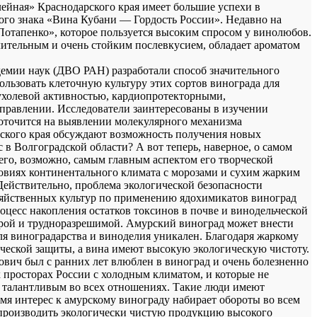
лейная» Краснодарского края имеет большие успехи в
ого знака «Вина Кубани — Гордость России». Недавно на
отапенко», которое пользуется высоким спросом у винолюбов.
ительным и очень стойким послевкусием, обладает ароматом
емии наук (ДВО РАН) разработали способ значительного
льзовать клеточную культуру этих сортов винограда для
ухолевой активностью, кардиопротекторными,
равлении. Исследователи заинтересованы в изучении
доточится на выявлении молекулярного механизма
арского края обсуждают возможность получения новых
в Волгоградской области? А вот теперь, наверное, о самом
него, возможно, самым главным аспектом его творческой
ловиях континентального климата с морозами и сухим жарким
 Действительно, проблема экологической безопасности
озяйственных культур по применению ядохимикатов виноград
оцесс накопления остатков токсинов в почве и винодельческой
трой и трудноразрешимой. Амурский виноград может внести
ля виноградарства и виноделия уникален. Благодаря жаркому
ческой защиты, а вина имеют высокую экологическую чистоту.
ович был с ранних лет влюблен в виноград и очень болезненно
 просторах России с холодным климатом, и которые не
л талантливым во всех отношениях. Такие люди имеют
мя интерес к амурскому винограду набирает обороты во всем
ь производить экологически чистую продукцию высокого