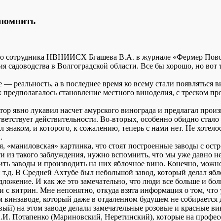
напомнить
го сотрудника НВНИИСХ Бгашева В.А. в журнале «Фермер Поволж
я садоводства в Волгоградской области. Все бы хорошо, но вот т
е — реальность, а в последнее время ко всему стали появляться 
 предполагалось становление местного виноделия, с треском про
р явно лукавил насчет амурского винограда и предлагал произв
ответствует действительности. Во-вторых, особенно обидно стал
знаком, и которого, к сожалению, теперь с нами нет. Не хотело
.
, «маниловская» картинка, что стоят построенные заводы с остр
и из такого заблуждения, нужно вспомнить, что мы уже давно н
ть заводы и производить на них яблочное вино. Конечно, можно
и т.д. В Средней Ахтубе был небольшой завод, который делал яб
ложение. И как же это замечательно, что люди все больше и бо
 с витрин. Мне непонятно, откуда взята информация о том, что 
 винзаводе, который даже в отдаленном будущем не собирается д
) на этом заводе делали замечательные розовые и красные вин
А.И. Потапенко (Мариновский, Неретинский), которые на профе