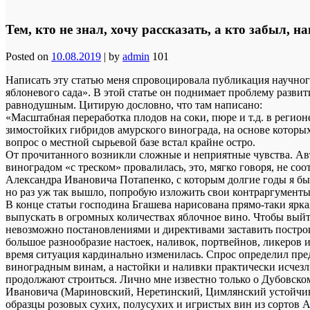
Тем, кто не знал, хочу рассказать, а кто забыл, 
Posted on
10.08.2019
|
by
admin
101
Написать эту статью меня спровоцировала публикация научно
яблоневого сада». В этой статье он поднимает проблему развити
равнодушным. Цитирую дословно, что там написано:
«Масштабная переработка плодов на соки, пюре и т.д. в регион
зимостойких гибридов амурского винограда, на основе которых
вопрос о местной сырьевой базе встал крайне остро.
От прочитанного возникли сложные и неприятные чувства. Авто
виноградом «с треском» провалилась, это, мягко говоря, не со
Александра Ивановича Потапенко, с которым долгие годы я был 
но раз уж так вышло, попробую изложить свои контраргументы
В конце статьи господина Бгашева нарисована прямо-таки яркая
выпускать в огромных количествах яблочное вино. Чтобы выйт
невозможно постановлениями и директивами заставить построи
большое разнообразие настоек, наливок, портвейнов, ликеров 
время ситуация кардинально изменилась. Спрос определил пред
виноградным винам, а настойки и наливки практически исчезли
продолжают строиться. Лично мне известно только о Дубовском
Ивановича (Мариновский, Неретинский, Цимлянский устойчивый
образцы розовых сухих, полусухих и игристых вин из сортов 