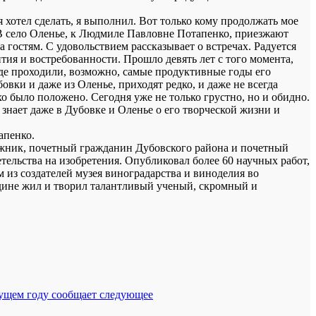
я хотел сделать, я выполнил. Вот только кому продолжать мое
. В село Оленье, к Людмиле Павловне Потапенко, приезжают
 гостям. С удовольствием рассказывает о встречах. Радуется
ития и востребованности. Прошло девять лет с того момента,
 где проходили, возможно, самые продуктивные годы его
вки и даже из Оленье, приходят редко, и даже не всегда
хо было положено. Сегодня уже не только грустно, но и обидно.
знает даже в Дубовке и Оленье о его творческой жизни и
апенко.
ожник, почетный гражданин Дубовского района и почетный
тельства на изобретения. Опубликовал более 60 научных работ,
 из создателей музея виноградарства и виноделия во
одине жил и творил талантливый ученый, скромный и
екущем году сообщает следующее