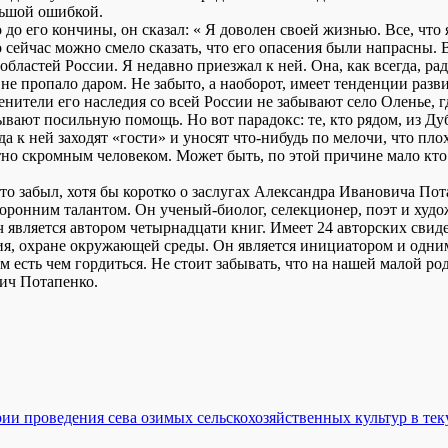
льшой ошибкой.
о его кончины, он сказал: « Я доволен своей жизнью. Все, что 
но сейчас можно смело сказать, что его опасения были напрасны
ластей России. Я недавно приезжал к ней. Она, как всегда, рада
 не пропало даром. Не забыто, а наоборот, имеет тенденции разв
ценители его наследия со всей России не забывают село Оленье,
ают посильную помощь. Но вот парадокс: те, кто рядом, из Дубо
а к ней заходят «гости» и уносят что-нибудь по мелочи, что пло
но скромным человеком. Может быть, по этой причине мало кто 
 кто забыл, хотя бы коротко о заслугах Александра Ивановича Пот
оронним талантом. Он ученый-биолог, селекционер, поэт и худ
является автором четырнадцати книг. Имеет 24 авторских свиде
ия, охране окружающей среды. Он является инициатором и одним
есть чем гордиться. Не стоит забывать, что на нашей малой р
ич Потапенко.
ерии проведения сева озимых сельскохозяйственных культур в т