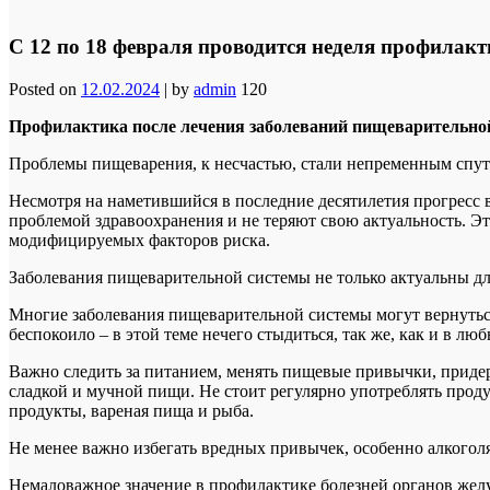
С 12 по 18 февраля проводится неделя профила
Posted on
12.02.2024
|
by
admin
120
Профилактика после лечения заболеваний пищеварительно
Проблемы пищеварения, к несчастью, стали непременным спу
Несмотря на наметившийся в последние десятилетия прогресс 
проблемой здравоохранения и не теряют свою актуальность. Э
модифицируемых факторов риска.
Заболевания пищеварительной системы не только актуальны дл
Многие заболевания пищеварительной системы могут вернуться
беспокоило – в этой теме нечего стыдиться, так же, как и в лю
Важно следить за питанием, менять пищевые привычки, придер
сладкой и мучной пищи. Не стоит регулярно употреблять прод
продукты, вареная пища и рыба.
Не менее важно избегать вредных привычек, особенно алкоголя
Немаловажное значение в профилактике болезней органов желу