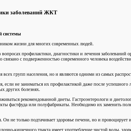
ктики заболеваний ЖКТ
й системы
тником жизни для многих современных людей.
в вопросах профилактики, диагностики и лечения заболеваний 
то связано с подверженностью современного человека воздейств
я всех групп населения, но и являются одними из самых распро
, если не заниматься их профилактикой даже после успешного ле
бых других болезнях.
живаться рекомендованной диеты. Гастроэнтерологи и диетолог
укты фастфуда или полуфабрикаты. Необходимо их заменить поле
. Он не только подтачивает здоровье печени, но и провоцирует
дочно-кишечного тракта имеет употребление чистой воды, здоро