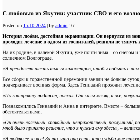
С любовью из Якутии: участник СВО и его возлю
Posted on
15.10.2024
|
by
admin
161
История любви, достойная экранизации. Он вернулся из зон
проходит лечение в одном из госпиталей, решили не тянуть
На их родине, в далекой Якутии, уже почти зима – со снегом и
солнечном Волгограде.
«Я преодолела шесть тысяч километров, чтобы побыть с ним р
Все сборы к торжественной церемонии заняли не больше суток,
подчеркивает военная форма. Здесь Геннадий проходит лечение
«По контракту подписал, поехал. От силы месяц, и все, получил
Познакомились Геннадий и Анна в интернете. Вместе – больше 
обстоятельствами.
«Он очень лояльный, спокойный, неприхотливый, послушный, по
мной было принято решение, что я нужна ему здесь»,
– делитс
«Я люблю ее за все! За то, что она есть, что судьба мне такую