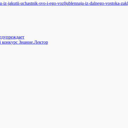
u-iz-jakutii-uchastnik-svo-i-ego-vozljublennaja-iz-dalnego-vostoka-zak
редупреждает
 конкурс Знание.Лектор