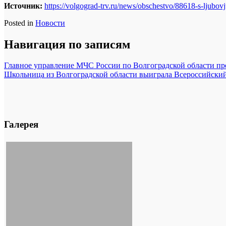
Источник:
https://volgograd-trv.ru/news/obschestvo/88618-s-ljubovj
Posted in
Новости
Навигация по записям
Главное управление МЧС России по Волгоградской области п
Школьница из Волгоградской области выиграла Всероссийский
Галерея