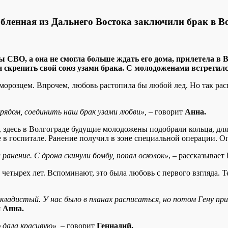
бленная из Дальнего Востока заключили брак в В
ы СВО, а она не смогла больше ждать его дома, прилетела в
 и скрепить свой союз узами брака. С молодоженами встрети
 морозцем. Впрочем, любовь растопила бы любой лед. Но так расп
ядом, соединить наш брак узами любви»,
– говорит
Анна.
 здесь в Волгограде будущие молодожены подобрали кольца, для 
 в госпитале. Ранение получил в зоне специальной операции. Оп
 ранение. С дрона скинули бомбу, попал осколок»
, – рассказывает
четырех лет. Вспоминают, это была любовь с первого взгляда. Те
кладистый. У нас было в планах расписаться, но потом Гену при
я
Анна.
 дала красивую»,
– говорит
Геннадий.