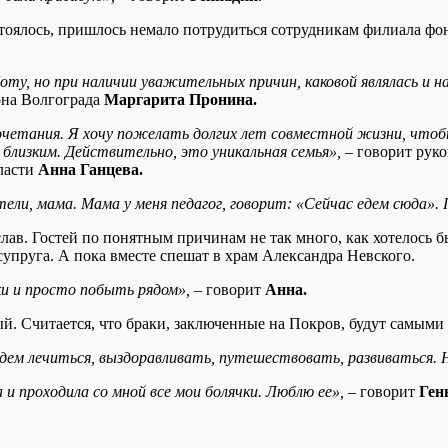
стоялось, пришлось немало потрудиться сотрудникам филиала ф
ту, но при наличии уважительных причин, каковой являлась и на
она Волгограда
Маргарита Пронина.
четания. Я хочу пожелать долгих лет совместной жизни, чтобы
близким. Действительно, это уникальная семья»,
– говорит
руко
ласти
Анна Ганцева.
ели, мама. Мама у меня педагог, говорит: «Сейчас едем сюда».
ав. Гостей по понятным причинам не так много, как хотелось бы
супруга. А пока вместе спешат в храм Александра Невского.
и и просто побыть рядом»,
– говорит
Анна.
ый. Считается, что браки, заключенные на Покров, будут самыми
дем лечиться, выздоравливать, путешествовать, развиваться. Н
и проходила со мной все мои болячки. Люблю ее»,
– говорит
Ген