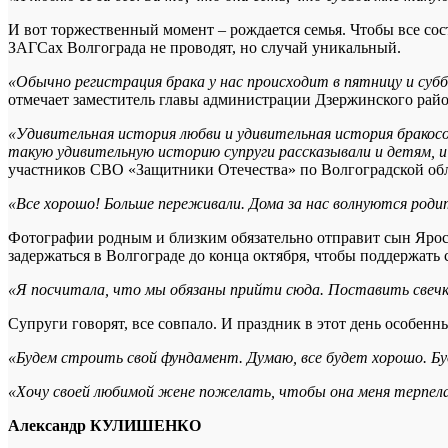
И вот торжественный момент – рождается семья. Чтобы все со
ЗАГСах Волгограда не проводят, но случай уникальный.
«Обычно регистрация брака у нас происходит в пятницу и суббо
отмечает заместитель главы администрации Дзержинского рай
«Удивительная история любви и удивительная история бракосо
такую удивительную историю супруги рассказывали и детям, и 
участников СВО «Защитники Отечества» по Волгоградской об
«Все хорошо! Больше переживали. Дома за нас волнуются родит
Фотографии родным и близким обязательно отправит сын Яросл
задержаться в Волгограде до конца октября, чтобы поддержать 
«Я посчитала, что мы обязаны прийти сюда. Поставить свечк
Супруги говорят, все совпало. И праздник в этот день особенн
«Будем строить свой фундамент. Думаю, все будет хорошо. Бу
«Хочу своей любимой жене пожелать, чтобы она меня терпела 
Александр КУЛИШЕНКО