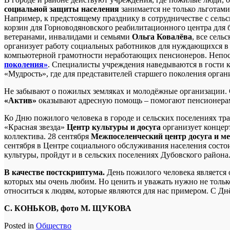
социальной защиты населения
занимается не только льготами
Например, к предстоящему празднику в сотрудничестве с сель
корзин для Горноводяновского реабилитационного центра для 
ветеранами, инвалидами и семьями
Ольга Ковалёва
, все сель
организует работу социальных работников для нуждающихся в
компьютерной грамотности неработающих пенсионеров. Непос
поколения»
. Специалисты учреждения наведываются в гости 
«Мудрость», где для представителей старшего поколения орган
Не забывают о пожилых земляках и молодёжные организации.
«Актив»
оказывают адресную помощь – помогают пенсионерам 
Ко Дню пожилого человека в городе и сельских поселениях тра
«Красная звезда»
Центр культуры и досуга
организует концер
коллектива. 28 сентября
Межпоселенческий центр досуга и ме
сентября в Центре социального обслуживания населения сост
культуры, пройдут и в сельских поселениях Дубовского района.
В качестве постскриптума.
День пожилого человека является 
которых мы очень любим. Но ценить и уважать нужно не тольк
относиться к людям, которые являются для нас примером. С Дн
С. КОНЬКОВ, фото М. ЩУКОВА
Posted in
Общество