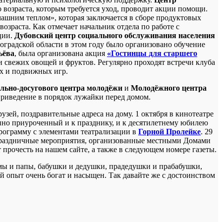
 возраста, которым требуется уход, проводит акции помощи.
ашним теплом», которая заключается в сборе продуктовых
зраста. Как отмечает начальник отдела по работе с
ции.
Дубовский центр социального обслуживания населения
градской области в этом году было организовано обучение
ьёва
, была организована акция
«Гостинцы для старшего
свежих овощей и фруктов. Регулярно проходят встречи клуба
ых и подвижных игр.
льно-досугового центра молодёжи
и
Молодёжного центра
риведение в порядок лужайки перед домом.
зей, поздравительные адреса на дому. 1 октября в кинотеатре
нно приуроченный и к празднику, и к десятилетнему юбилею
ограмму с элементами театрализации в
Горной Пролейке
. 29
 Праздничные мероприятия, организованные местными Домами
 прочесть на нашем сайте, а также в следующем номере газеты.
амы и папы, бабушки и дедушки, прадедушки и прабабушки,
 опыт очень богат и насыщен. Так давайте же с достоинством