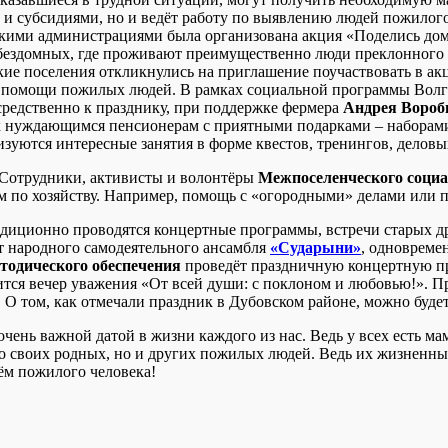
 и субсидиями, но и ведёт работу по выявлению людей пожилого
скими администрациями была организована акция «Поделись дом
бездомных, где проживают преимущественно люди преклонного во
ские поселения откликнулись на приглашение поучаствовать в ак
 помощи пожилых людей. В рамках социальной программы Волго
редственно к празднику, при поддержке фермера
Андрея Вороб
к нуждающимся пенсионерам с приятными подарками – наборами 
изуются интересные занятия в форме квестов, тренингов, делов
 Сотрудники, активисты и волонтёры
Межпоселенческого социа
по хозяйству. Например, помощь с «огородными» делами или п
диционно проводятся концертные программы, встречи старых дру
т народного самодеятельного ансамбля
«Сударыни»
, одновреме
тодического обеспечения
проведёт праздничную концертную пр
оится вечер уважения «От всей души: с поклоном и любовью!».
 О том, как отмечали праздник в Дубовском районе, можно будет
очень важной датой в жизни каждого из нас. Ведь у всех есть м
о своих родных, но и других пожилых людей. Ведь их жизненный
ём пожилого человека!