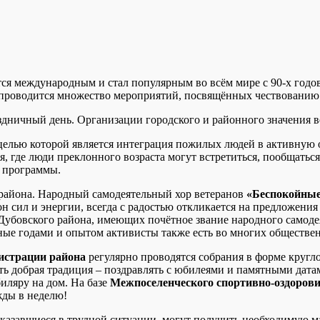
ся международным и стал популярным во всём мире с 90-х годов п
ы проводится множество мероприятий, посвящённых чествованию
здничный день. Организации городского и районного значения в
 целью которой является интеграция пожилых людей в активную
где люди преклонного возраста могут встретиться, пообщаться.
е программы.
района. Народный самодеятельный хор ветеранов
«Беспокойные
лон сил и энергии, всегда с радостью откликается на предложени
Дубовского района, имеющих почётное звание народного самодея
ные годами и опытом активисты также есть во многих обществен
истрации района
регулярно проводятся собрания в форме кругло
ть добрая традиция – поздравлять с юбилеями и памятными дат
иляру на дом. На базе
Межпоселенческого спортивно-оздорови
жды в неделю!
 оказавшиеся в трудной ситуации, могут получить необходимую 