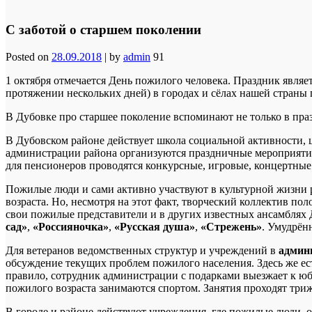
С заботой о старшем поколении
Posted on
28.09.2018
|
by
admin
91
1 октября отмечается День пожилого человека. Праздник являет
протяжении нескольких дней) в городах и сёлах нашей стран
В Дубовке про старшее поколение вспоминают не только в пра
В Дубовском районе действует школа социальной активности,
администрации района организуются праздничные мероприятия, 
для пенсионеров проводятся конкурсные, игровые, концертны
Пожилые люди и сами активно участвуют в культурной жизни 
возраста. Но, несмотря на этот факт, творческий коллектив по
свои пожилые представители и в других известных ансамблях 
сад»
,
«Россияночка»
,
«Русская душа»
,
«Стрежень»
. Умудрён
Для ветеранов ведомственных структур и учреждений в
админ
обсуждение текущих проблем пожилого населения. Здесь же ес
правило, сотрудник администрации с подарками выезжает к юб
пожилого возраста занимаются спортом. Занятия проходят три
В городе и районе действуют учреждения, где пожилые люди,