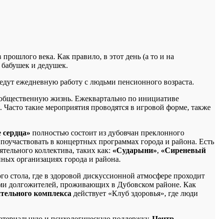
рошлого века. Как правило, в этот день (а то и на
 бабушек и дедушек.
едут ежедневную работу с людьми пенсионного возраста.
 общественную жизнь. Ежеквартально по инициативе
 Часто такие мероприятия проводятся в игровой форме, также
 сердца»
полностью состоит из дубовчан преклонного
я поучаствовать в концертных программах города и района. Есть
тельного коллектива, таких как:
«Сударыни»
,
«Сиреневый
ных организациях города и района.
го стола, где в здоровой дискуссионной атмосфере проходит
ами долгожителей, проживающих в Дубовском районе. Как
тельного комплекса
действует «Клуб здоровья», где люди
материальную и психологическую поддержку.
Центр