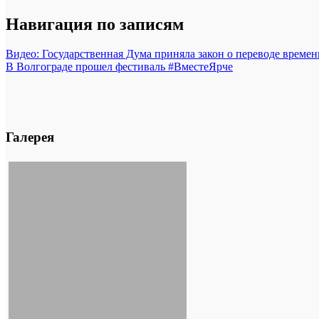
Навигация по записям
Видео: Государственная Дума приняла закон о переводе времен
В Волгограде прошел фестиваль #ВместеЯрче
Галерея