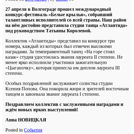
27 апреля в Волгограде прошел международный
конкурс-фестиваль «Белые крылья», собравший
талантливых исполнителей со всей страны. Наш район
на нём достойно представила студия танца «Атлантида»
под руководством Татьяны Королевой.
Коллектив «Атлантиды» представил на конкурсе три
номера, каждый из которых был отмечен высокими
наградами. За темпераментный танец «На горе стоял
казак» студия удостоилась звания лауреата II степени. Не
менее ярко исполнили участники зажигательную
«Цыганочку», которая принесла им диплом лауреата III
степени.
Особых поздравлений заслуживает солистка студии
Ксения Попова. Она покорила жюри и зрителей восточным
танцем и завоевала звание лауреата I степени.
Поздравляем коллектив с заслуженными наградами и
ждём новых ярких выступлений!
Анна НОВИЦКАЯ
Posted in
События