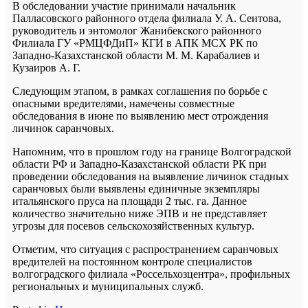
В обследовании участие принимали начальник
Палласовского районного отдела филиала У. А. Сеитова,
руководитель и энтомолог Жанибекского районного
Филиала ГУ «РМЦФДиП» КГИ в АПК МСХ РК по
Западно-Казахстанской области М. М. Карабалиев и
Кузаиров А. Г.
Следующим этапом, в рамках соглашения по борьбе с
опасными вредителями, намечены совместные
обследования в июне по выявлению мест отрождения
личинок саранчовых.
Напомним, что в прошлом году на границе Волгоградской
области РФ и Западно-Казахстанской области РК при
проведении обследования на выявление личинок стадных
саранчовых были выявлены единичные экземпляры
итальянского пруса на площади 2 тыс. га. Данное
количество значительно ниже ЭПВ и не представляет
угрозы для посевов сельскохозяйственных культур.
Отметим, что ситуация с распространением саранчовых
вредителей на постоянном контроле специалистов
волгоградского филиала «Россельхозцентра», профильных
региональных и муниципальных служб.