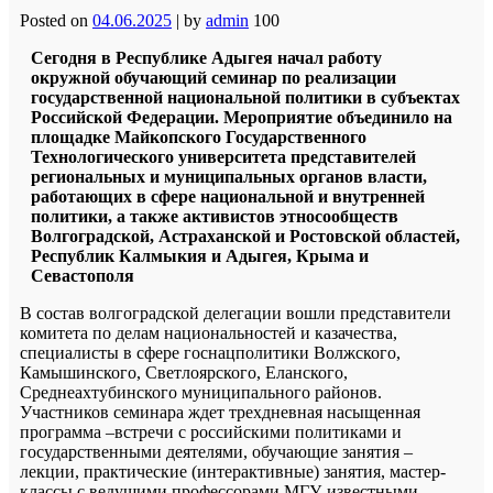
Posted on
04.06.2025
|
by
admin
100
Сегодня в Республике Адыгея начал работу
окружной обучающий семинар по реализации
государственной национальной политики в субъектах
Российской Федерации. Мероприятие объединило на
площадке Майкопского Государственного
Технологического университета представителей
региональных и муниципальных органов власти,
работающих в сфере национальной и внутренней
политики, а также активистов этносообществ
Волгоградской, Астраханской и Ростовской областей,
Республик Калмыкия и Адыгея, Крыма и
Севастополя
В состав волгоградской делегации вошли представители
комитета по делам национальностей и казачества,
специалисты в сфере госнацполитики Волжского,
Камышинского, Светлоярского, Еланского,
Среднеахтубинского муниципального районов.
Участников семинара ждет трехдневная насыщенная
программа –встречи с российскими политиками и
государственными деятелями, обучающие занятия –
лекции, практические (интерактивные) занятия, мастер-
классы с ведущими профессорами МГУ, известными