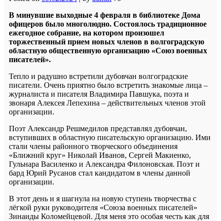
В минувшие выходные 4 февраля в библиотеке Дома
офицеров было многолюдно. Состоялось традиционное
ежегодное собрание, на котором произошел
торжественный прием новых членов в волгоградскую
областную общественную организацию «Союз военных
писателей».
Тепло и радушно встретили дубовчан волгоградские
писатели. Очень приятно было встретить знакомые лица –
журналиста и писателя Владимира Павшука, поэта и
звонаря Алексея Лепехина – действительных членов этой
организации.
Поэт Александр Решмедилов представлял дубовчан,
вступивших в областную писательскую организацию. Ими
стали члены районного творческого объединения
«Ближний круг» Николай Иванов, Сергей Макиенко,
Гульнара Василенко и Александра Филоновская. Поэт и
бард Юрий Русанов стал кандидатом в члены данной
организации.
В этот день и я шагнула на новую ступень творчества с
лёгкой руки руководителя «Союза военных писателей»
Зинаиды Коломейцевой. Для меня это особая честь как для