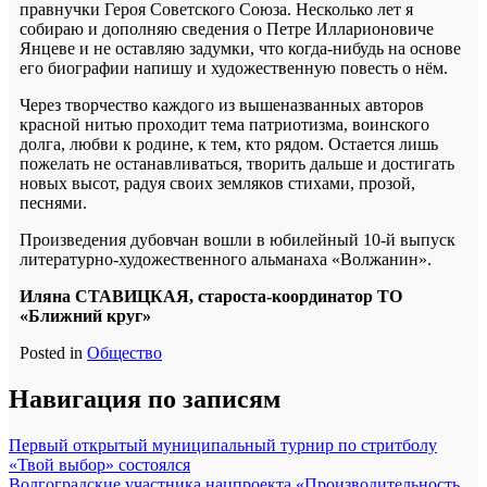
правнучки Героя Советского Союза. Несколько лет я
собираю и дополняю сведения о Петре Илларионовиче
Янцеве и не оставляю задумки, что когда-нибудь на основе
его биографии напишу и художественную повесть о нём.
Через творчество каждого из вышеназванных авторов
красной нитью проходит тема патриотизма, воинского
долга, любви к родине, к тем, кто рядом. Остается лишь
пожелать не останавливаться, творить дальше и достигать
новых высот, радуя своих земляков стихами, прозой,
песнями.
Произведения дубовчан вошли в юбилейный 10-й выпуск
литературно-художественного альманаха «Волжанин».
Иляна СТАВИЦКАЯ, староста-координатор ТО
«Ближний круг»
Posted in
Общество
Навигация по записям
Первый открытый муниципальный турнир по стритболу
«Твой выбор» состоялся
Волгоградские участника нацпроекта «Производительность