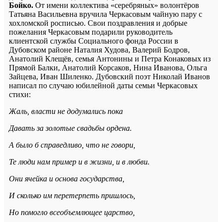
Бойко.
От имени коллектива «серебряных» волонтёров
Татьяна Васильевна вручила Черкасовым чайную пару с
хохломской росписью. Свои поздравления и добрые
пожелания Черкасовым подарили руководитель
клиентской службы Социального фонда России в
Дубовском районе Наталия Худова, Валерий Бодров,
Анатолий Клещёв, семья Антонины и Петра Конаковых из
Прямой Балки, Анатолий Корсаков, Нина Иванова, Ольга
Зайцева, Иван Шиленко. Дубовский поэт Николай Иванов
написал по случаю юбилейной даты семьи Черкасовых
стихи:
Жаль, власти не додумались пока
Давать за золотые свадьбы ордена.
А было б справедливо, что не говори,
Те люди нам пример и в жизни, и в любви.
Они ячейка и основа государства,
И сколько им перетерпеть пришлось,
Но помогло всеобъемлющее царство,