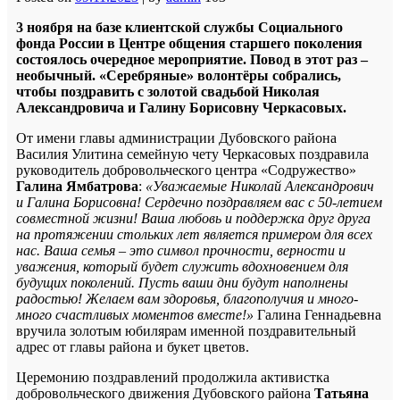
3 ноября на базе клиентской службы Социального
фонда России в Центре общения старшего поколения
состоялось очередное мероприятие. Повод в этот раз –
необычный. «Серебряные» волонтёры собрались,
чтобы поздравить с золотой свадьбой Николая
Александровича и Галину Борисовну Черкасовых.
От имени главы администрации Дубовского района
Василия Улитина семейную чету Черкасовых поздравила
руководитель добровольческого центра «Содружество»
Галина Ямбатрова
:
«Уважаемые Николай Александрович
и Галина Борисовна! Сердечно поздравляем вас с 50-летием
совместной жизни! Ваша любовь и поддержка друг друга
на протяжении стольких лет является примером для всех
нас. Ваша семья – это символ прочности, верности и
уважения, который будет служить вдохновением для
будущих поколений. Пусть ваши дни будут наполнены
радостью! Желаем вам здоровья, благополучия и много-
много счастливых моментов вместе!»
Галина Геннадьевна
вручила золотым юбилярам именной поздравительный
адрес от главы района и букет цветов.
Церемонию поздравлений продолжила активистка
добровольческого движения Дубовского района
Татьяна