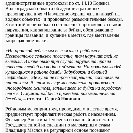
административные протоколы по ст. 14.10 Кодекса
Волгоградской области об административных
правонарушениях «Нарушение охраны жизни людей на
водных объектах» и проводятся разъяснительные беседы.
За летний период было составлено 5 протоколов за такие
нарушения, как заплывание за буйки, обозначающие
границы плавания, и купание в местах, где выставлены
запрещающие знаки.
«На прошлой неделе мы выезжали с рейдами в
Песковатское сельское поселение, там нарушителей не
выявили. В июне было три случая нарушения правил
поведения людей на водных объектах. На молодых людей,
купающихся в районе дамбы Задубовкой и бывшей
нефтебазы, где купание строго запрещено, составлены
протоколы. В этом месяце мы выписали протокол на
иногороднего жителя, заплывшего за буйки на городском
пляже. С мужчиной была проведена разъяснительная
беседа»,
– отметил
Сергей Новиков
.
Рейдовым мероприятиям, проводимым в летнее время,
предшествует профилактическая работа с населением.
Фельдшер Алевтина Пчеленко и главный инспектор
Государственной инспекции по маломерным судам
Владимир Маслов на регулярной основе посещают