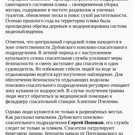
санитарного состояния пляжа – своевременная уборка
мусора, содержание в чистоте раздевалок и уличных
туалетов, обновление песка и покос сухой растительности.
Осенью прошлого года на территории пляжа была
произведена обрезка деревьев и модернизирована система
видеонаблюдения.
Отметим, что центральный городской пляж находится в
зоне ответственности Дубовского поисково-спасательного
подразделения. В летний период и с наступлением
купального сезона спасательная служба усиливает меры
безопасности: в смену заступают два спасателя и один
судоводитель. Во избежание гибели людей на воде за
отдыхающими ведётся круглосуточное наблюдение. Для
обеспечения безопасности отдыхающих водолазы
поисково-спасательного подразделения регулярно очищают
зону купания от водорослей. В случае получения травмы
люди могут обратиться за медицинской помощью к
фельдшеру спасательной станции Алевтине Пчеленко.
Однако люди купаются не только в разрешённых местах.
Как рассказал начальник Дубовского поисково-
спасательного подразделения
Сергей Новиков
, его служба
следит не только за пляжем. Спасатели патрулируют
береговую линию, берущую начало от Пичужинского до