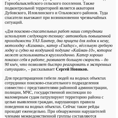
Горнобалыклейского сельского поселения. Также
подконтрольной территорией является акватория
Дубовского, Иловлинского и Ольховского районов. Туда
спасатели выезжают при возникновении чрезвычайных
ситуаций.
«Для поисково-спасательных работ наши сотрудники
используют следующую технику: автомобиль повышенной
проходимости
УАЗ Хантер, два прицепа для лодок к нему,
мотолодку «Казанка», катер «Гладиус», вёсельную гребную
лодку и
судно на воздушной подушке «Кайман-10», которое
может использоваться круглогодично. Катер хорошо
показал себя в работе, развивает большую скорость – до
90 км/ч, что позволяет быстро реагировать в экстренных
ситуациях»,
– рассказывает
Сергей Новиков.
Для предотвращения гибели людей на водных объектах
сотрудники поисково-спасательного подразделения
совместно с представителями районной администрации,
полиции, МЧС, государственной инспекции по
маломерным судам патрулируют территорию района с
целью выявления граждан, нарушающих правила
поведения на водных объектах. Сейчас такие рейды
проходят еженедельно. При обнаружении нарушителей
членами межведомственной группы составляются