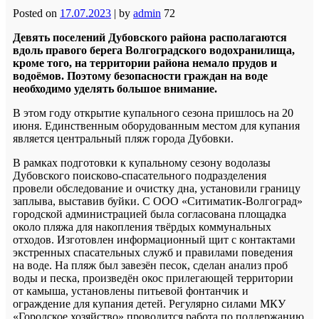
Posted on
17.07.2023
|
by
admin
72
Девять поселений Дубовского района располагаются
вдоль правого берега Волгоградского водохранилища,
кроме того, на территории района немало прудов и
водоёмов. Поэтому безопасности граждан на воде
необходимо уделять большое внимание.
В этом году открытие купального сезона пришлось на 20
июня. Единственным оборудованным местом для купания
является центральный пляж города Дубовки.
В рамках подготовки к купальному сезону водолазы
Дубовского поисково-спасательного подразделения
провели обследование и очистку дна, установили границу
заплыва, выставив буйки. С ООО «Ситиматик-Волгоград»
городской администрацией была согласована площадка
около пляжа для накопления твёрдых коммунальных
отходов. Изготовлен информационный щит с контактами
экстренных спасательных служб и правилами поведения
на воде. На пляж был завезён песок, сделан анализ проб
воды и песка, произведён окос прилегающей территории
от камыша, установлены питьевой фонтанчик и
ограждение для купания детей. Регулярно силами МКУ
«Городское хозяйство» проводится работа по поддержанию