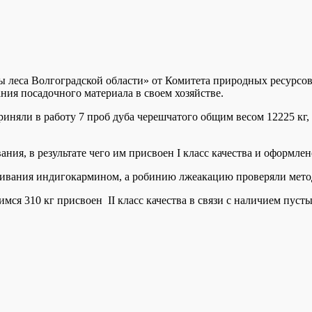
 леса Волгоградской области» от Комитета природных ресурсов,
ния посадочного материала в своем хозяйстве.
яли в работу 7 проб дуба черешчатого общим весом 12225 кг, 1 
ния, в результате чего им присвоен I класс качества и оформле
ашивания индигокармином, а робинию лжеакацию проверяли мет
шимся 310 кг присвоен II класс качества в связи с наличием пуст