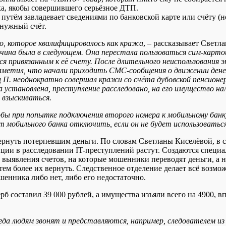
ка, якобы совершившего серьёзное ДТП.
путём завладевает сведениями по банковской карте или счёту (н
 нужный счёт.
ло, которое квалифицировалось как кража
, – рассказывает Светл
ичина была в следующем. Она перестала пользоваться сим-картой 
 привязанным к её счету. После длительного неиспользования э
 заметил, что начали приходить СМС-сообщения о движении д
 П. неоднократно совершал кражи со счёта дубовской пенсионе
установлена, преступление расследовано, на его имущество нало
 взыскиваться.
обы при попытке подключения второго номера к мобильному бан
 мобильного банка отключить, если он не будет использоватьс
и вернуть потерпевшим деньги. По словам Светланы Киселёвой, в 
ции в расследовании IT-преступлений растут. Создаются специ
выявления счетов, на которые мошенники переводят деньги, а не
 тем более их вернуть. Следственное отделение делает всё возм
ошенника либо нет, либо его недостаточно.
рб составил 39 000 рублей, а имущества изъяли всего на 4900, 
да людям звонят и представляются, например, следователем из