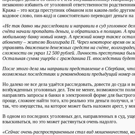
незаконно избавить от уголовной ответственности родственни
Кража – это когда преступник обманом или каким-либо другим 
кодовое слово, пин-код) и самостоятельно переводит деньги на
«Не так давно мы расследовали и направили в суд уголовное де
счёта начали пропадать деньги, и обратилась в полицию. А пр
мобильному банку новый номер. А прежний номер также остался
абоненту – жителю Волгограда П. Через некоторое время он
управлять движением денежных средств на счёте, волгоградец
сложности он украл 12 500 рублей. Личность преступника была 
Остальная сумма ущерба с гражданина П. впоследствии будет
После этого дела мы направили представление в Сбербанк, чт
возможных последствиях и рекомендовали предыдущий номер от
Но далеко не все дела удаётся расследовать, довести до суда 
возбужденных уголовных дел. Тем не менее, возможности поли
направлять запросы в банки в электронной форме для быстрого 
проще, сложнее найти того, кто реально эти деньги получил, и
так, что имущества, на которое может быть наложен арест, у м
В одном из последних уголовных дел, направленных в суд, уще
взыскиваться, но это может растянуться очень надолго.
«Сейчас очень распространенным стал вид мошенничества, ког