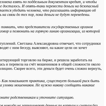
человека взять по поддельным документам кредит, и чтобы
е досталось. И опять-таки перевести деньги на безопасный
ытается убедить человека, что разглашать информацию об
на связи до тех пор, пока деньги не будут переведены.
 помнить, что представители государственных органов
говор и позвонить на горячую линию организации, из которой
туплений. Светлана Александровна отмечает, что сотрудники
одят с ним беседу, выясняют, на какие цели он хочет
имитирующий торговлю на бирже, и решила заработать на
лась и перевела на счёт мошенников в общей сложности около
олицию. Скорее всего, эти деньги будет очень сложно вернуть,
–
Как показывает практика, существует большой риск быть
а уловки мошенников. Не нужно никому сообщать никакие
звоните родственникам и уточните ситуацию.
ов никогда не запрашивают данные по картам и счетам без