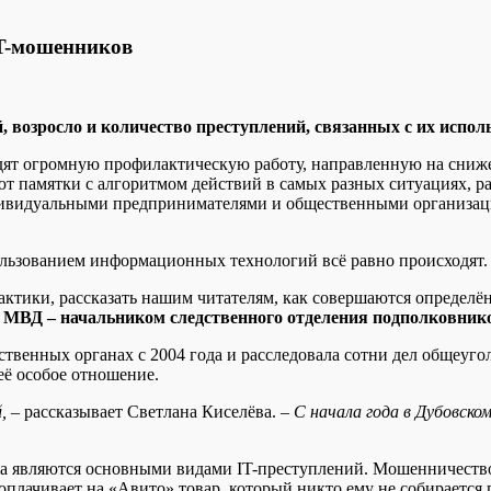
IT-мошенников
 возросло и количество преступлений, связанных с их исполь
т огромную профилактическую работу, направленную на снижен
ют памятки с алгоритмом действий в самых разных ситуациях, 
ивидуальными предпринимателями и общественными организация
пользованием информационных технологий всё равно происходят.
актики, рассказать нашим читателям, как совершаются определё
а МВД – начальником следственного отделения подполковник
ственных органах с 2004 года и расследовала сотни дел общеуг
её особое отношение.
,
– рассказывает Светлана Киселёва. –
С начала года в Дубовско
 являются основными видами IT-преступлений. Мошенничество –
оплачивает на «Авито» товар, который никто ему не собирается