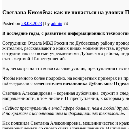
Светлана Киселёва: как не попасться на уловки 
Posted on
28.08.2023
|
by
admin
74
В последние годы, с развитием информационных технологий,
Сотрудники Отдела МВД России по Дубовскому району проводя
жителями, рассказывают о новых видах мошенничества, вруча
сотрудничают со всеми учреждениями Дубовского района, инд
стать жертвой IT-преступлений.
Но, несмотря на эти колоссальные усилия, преступления с ис
Чтобы немного более подробно, на конкретных примерах из пр
побеседовали с
заместителем начальника Дубовского Отдел
Светлана Александровна – коренная дубовчанка, служит в след
направленности, в том числе и IT-преступлений, к которым у н
«Сейчас преступлений в этой сфере больше, чем в любой другой
8 по кражам с использованием информационных технологий».
Как пояснила Светлана Александровна, мошенничество и кража
переводит деньги со своего счета злоумышленнику. Например, 