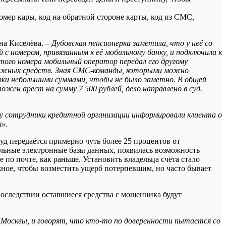
омер кары, код на обратной стороне карты, код из СМС,
ана Киселёва. –
Дубовская пенсионерка заметила, что у неё со
с номером, привязанным к её мобильному банку, и подключила к
того номера мобильный оператор передал его другому
енежных средств. Зная СМС-команды, которыми можно
рки небольшими суммами, чтобы не было заметно. В общей
жен арест на сумму 7 500 рублей, дело направлено в суд.
ку сотрудники кредитной организации информировали клиента о
я»
.
суд передаётся примерно чуть более 25 процентов от
альные электронные базы данных, появилась возможность
 по почте, как раньше. Установить владельца счёта стало
ожное, чтобы возместить ущерб потерпевшим, но часто бывает
впоследствии оставшиеся средства с мошенника будут
 Москвы, и говорят, что кто-то по доверенности пытается со