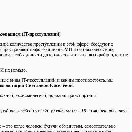
зованием (IT-преступлений).
ие количества преступлений в этой сфере: беседуют с
распространяют информацию в СМИ и социальных сетях,
ми, чтобы донести до каждого жителя нашего района, как не
 И их немало.
нные виды IT-преступлений и как им противостоять, мы
ом юстиции Светланой Киселёвой.
оловной, экономической, дорожно-транспортной
м районе заведено уже 26 уголовных дел: 18 по мошенничеству и
 это когда человек, будучи обманутым, самостоятельно
 пересылать. Или переводит деньги преступнику, чтобы