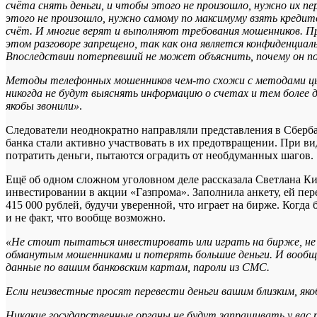
счёта снять деньги, и чтобы этого не произошло, нужно их пе
этого не произошло, нужно самому по максимуму взять кредит
счёт. И многие верят и выполняют требования мошенников. Пр
этом разговоре запрещено, так как она является конфиденциаль
Впоследствии потерпевший не может объяснить, почему он пове
Методы телефонных мошенников чем-то схожи с методами цыг
никогда не будут выяснять информацию о счетах и тем более д
якобы звонили»
.
Следователи неоднократно направляли представления в Сберб
банка стали активно участвовать в их предотвращении. При вид
потратить деньги, пытаются оградить от необдуманных шагов.
Ещё об одном сложном уголовном деле рассказала Светлана Ки
инвестировании в акции «Газпрома». Заполнила анкету, ей пер
415 000 рублей, будучи уверенной, что играет на бирже. Когда 
и не факт, что вообще возможно.
«Не стоит пытаться инвестировать или играть на бирже, не и
обманутым мошенниками и потерять большие деньги. И вообще
данные по вашим банковским картам, пароли из СМС.
Если неизвестные просят перевести деньги вашим близким, я
Никакие государственные органы не будут запрашивать у вас 