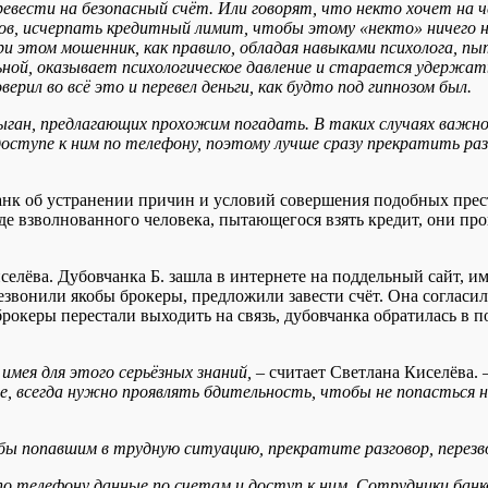
ревести на безопасный счёт. Или говорят, что некто хочет на 
ов, исчерпать кредитный лимит, чтобы этому «некто» ничего н
и этом мошенник, как правило, обладая навыками психолога, п
ной, оказывает психологическое давление и старается удержать 
рил во всё это и перевел деньги, как будто под гипнозом был.
ан, предлагающих прохожим погадать. В таких случаях важно
оступе к ним по телефону, поэтому лучше сразу прекратить раз
анк об устранении причин и условий совершения подобных прес
е взволнованного человека, пытающегося взять кредит, они пров
селёва. Дубовчанка Б. зашла в интернете на поддельный сайт, 
езвонили якобы брокеры, предложили завести счёт. Она согласи
брокеры перестали выходить на связь, дубовчанка обратилась в п
мея для этого серьёзных знаний,
– считает Светлана Киселёва. 
, всегда нужно проявлять бдительность, чтобы не попасться н
кобы попавшим в трудную ситуацию, прекратите разговор, пере
по телефону данные по счетам и доступ к ним. Сотрудники банк