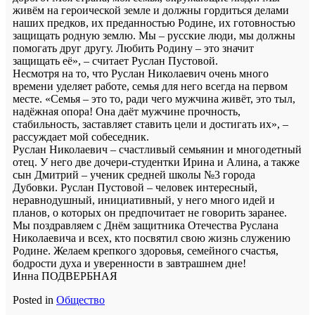
живём на героической земле и должны гордиться делами
наших предков, их преданностью Родине, их готовностью
защищать родную землю. Мы – русские люди, мы должны
помогать друг другу. Любить Родину – это значит
защищать её», – считает Руслан Пустовой.
Несмотря на то, что Руслан Николаевич очень много
времени уделяет работе, семья для него всегда на первом
месте. «Семья – это то, ради чего мужчина живёт, это тыл,
надёжная опора! Она даёт мужчине прочность,
стабильность, заставляет ставить цели и достигать их», –
рассуждает мой собеседник.
Руслан Николаевич – счастливый семьянин и многодетный
отец. У него две дочери-студентки Ирина и Алина, а также
сын Дмитрий – ученик средней школы №3 города
Дубовки. Руслан Пустовой – человек интересный,
неравнодушный, инициативный, у него много идей и
планов, о которых он предпочитает не говорить заранее.
Мы поздравляем с Днём защитника Отечества Руслана
Николаевича и всех, кто посвятил свою жизнь служению
Родине. Желаем крепкого здоровья, семейного счастья,
бодрости духа и уверенности в завтрашнем дне!
Инна ПОДВЕРБНАЯ
Posted in
Общество