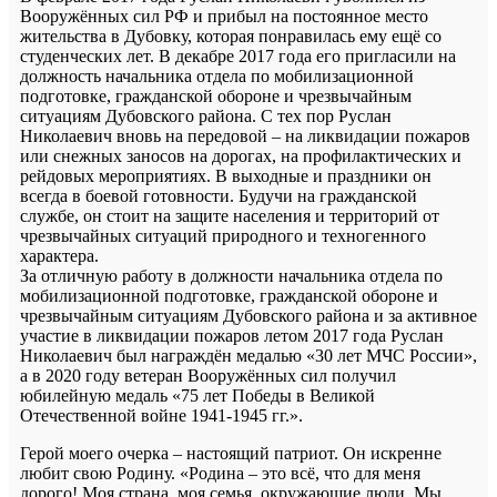
Вооружённых сил РФ и прибыл на постоянное место
жительства в Дубовку, которая понравилась ему ещё со
студенческих лет. В декабре 2017 года его пригласили на
должность начальника отдела по мобилизационной
подготовке, гражданской обороне и чрезвычайным
ситуациям Дубовского района. С тех пор Руслан
Николаевич вновь на передовой – на ликвидации пожаров
или снежных заносов на дорогах, на профилактических и
рейдовых мероприятиях. В выходные и праздники он
всегда в боевой готовности. Будучи на гражданской
службе, он стоит на защите населения и территорий от
чрезвычайных ситуаций природного и техногенного
характера.
За отличную работу в должности начальника отдела по
мобилизационной подготовке, гражданской обороне и
чрезвычайным ситуациям Дубовского района и за активное
участие в ликвидации пожаров летом 2017 года Руслан
Николаевич был награждён медалью «30 лет МЧС России»,
а в 2020 году ветеран Вооружённых сил получил
юбилейную медаль «75 лет Победы в Великой
Отечественной войне 1941-1945 гг.».
Герой моего очерка – настоящий патриот. Он искренне
любит свою Родину. «Родина – это всё, что для меня
дорого! Моя страна, моя семья, окружающие люди. Мы