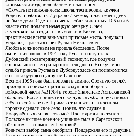
занимался дзюдо, волейболом и плаванием.
«Скучать не приходилось: школа, тренировки, кружки.
Родители работали с 7 утра до 7 вечера, и нас целый день
не было дома. С детства очень любил животных. В 5 или 6
классе отец подарил немецкую овчарку. С ней
самостоятельно ездил на выставки в Волгоград,
практически всегда занимали призовые места, получали
медали», – рассказывает Руслан Николаевич.
Любовь к животным не прошла бесследно. После
окончания школы в 1991 году Руслан поступил в
Дубовский зооветеринарный техникум, где получил
специальность ветеринарного фельдшера. Неслучайно
судьба привела Руслана в Дубовку: здесь он познакомился
со своей будущей супругой Галиной.
Весной 1995 года был призван в армию. Срочную службу
проходил в войсках противовоздушной обороны
войсковой части №31784 в городе Знаменске Астраханской
области. «Когда пришёл на срочную службу, почувствовал
себя в своей тарелке. Пример отца и жизнь в военном
городке сделали своё дело. Понял, что служба в
Вооружённых силах – это моё. После армии поступил в
Вольское высшее военное училище тыла в Саратовской
области», – вспоминает Пустовой.
Родители выбор сына одобрили. Поддержала его и девушка
Галина, которая ждала Руслана из армии, а потом стала