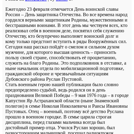
Ежегодно 23 февраля отмечается День воинской славы
России – День защитника Отечества. Во все времена народ
гордился верными защитникам Родины, мужественными и
бесстрашными воинами. В этот день мы чествуем всех, кто
реализовал себя в военном деле, посвятил себя служению
Отечеству, кто безупречно выполняет воинский долг и
кому только предстоит вступить в ряды Вооружённых сил.
Сегодня наш рассказ пойдёт о смелом и сильном духом
мужчине, для которого высшая ценность – приносить
пользу своей стране, способствовать её процветанию,
служить на благо Родины. Это подполковник в отставке, а
ныне начальник отдела по мобилизационной подготовке,
гражданской обороне и чрезвычайным ситуациям
Дубовского района Руслан Пустовой.
Стать военным герою нашей публикации было словно
предопределено судьбой, ведь родился он в день
празднования Великой Победы – 9 мая 1976 года – в городе
Капустин Яр Астраханской области (ныне Знаменский
полигон) в семье Николая Николаевича и Раисы Ивановны
Пустовых. Отец – военный, поэтому всё детство Руслана
прошло в военном городке. В семье царила строгая
дисциплина, перед глазами мальчика всегда был
достойный пример отца. Учился Руслан хорошо, был
разносторонним мальчишкой, посещал радиокружок,