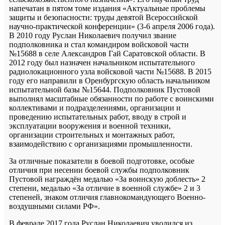
напечатан в пятом томе издания «Актуальные проблемы
защиты и безопасности: труды девятой Всероссийской
научно-практической конференции» (3-6 апреля 2006 года).
В 2010 году Руслан Николаевич получил звание
подполковника и стал командиром войсковой части
№15688 в селе Александров Гай Саратовской области. В
2012 году был назначен начальником испытательного
радиолокационного узла войсковой части №15688. В 2015
году его направили в Оренбургскую область начальником
испытательной базы №15644. Подполковник Пустовой
выполнял масштабные обязанности по работе с воинскими
коллективами и подразделениями, организации и
проведению испытательных работ, вводу в строй и
эксплуатации вооружения и военной техники,
организации строительных и монтажных работ,
взаимодействию с организациями промышленности.
За отличные показатели в боевой подготовке, особые
отличия при несении боевой службы подполковник
Пустовой награждён медалью «За воинскую доблесть» 2
степени, медалью «За отличие в военной службе» 2 и 3
степеней, знаком отличия главнокомандующего Военно-
воздушными силами РФ».
В феврале 2017 года Руслан Николаевич уволился из