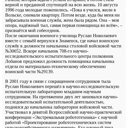
верной и преданной спутницей на всю жизнь. 10 августа
1996 года молодые поженились. «Пока я учился, жили в
Вольске, снимали квартиру. Потом везде, куда бы меня ни
забрасывала военная служба, жена была рядом. Она – моя
опора, надёжный тыл, самая первая помощница во всём», –
признаётся мой собеседник.
После окончания военного училища Руслан Николаевич
вместе с семьёй вернулся в Знаменск, где начал воинскую
службу в должности начальника столовой войсковой части
№30652. Вскоре начальник 708-го научно-
исследовательского испытательного центра полковник
Лобанов предложил должность помощника начальника
отдела по материально-техническому обеспечению
воинской части №29139.
В 2001 году в связи с сокращением сотрудников тыла
Руслан Николаевич перешёл в научно-исследовательскую
испытательную лабораторию младшим научным
сотрудником. На протяжении двух лет занимался научно-
исследовательской испытательной деятельностью,
поднялся до начальника лаборатории войсковой части.
Участвовал в девятой Всероссийской научно-практической
конференции «Экстремальная робототехника» с научной
работой «Проектирование робототехнических систем
сельскохозяйственного назначения». Его научный труд