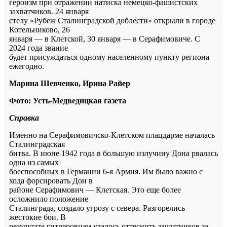
героизм при отражении натиска немецко-фашистских
захватчиков. 24 января
стелу «Рубеж Сталинградской доблести» открыли в городе
Котельниково, 26
января — в Клетской, 30 января — в Серафимовиче. С
2024 года звание
будет присуждаться одному населенному пункту региона
ежегодно.
Марина Шевченко, Ирина Райер
Фото: Усть-Медведицкая газета
Справка
Именно на Серафимовичско-Клетском плацдарме началась
Сталинградская
битва. В июне 1942 года в большую излучину Дона рвалась
одна из самых
боеспособных в Германии 6-я Армия. Им было важно с
хода форсировать Дон в
районе Серафимович — Клетская. Это еще более
осложнило положение
Сталинграда, создало угрозу с севера. Разгорелись
жестокие бои. В
результате гитлеровцам удалось оттеснить защитников за