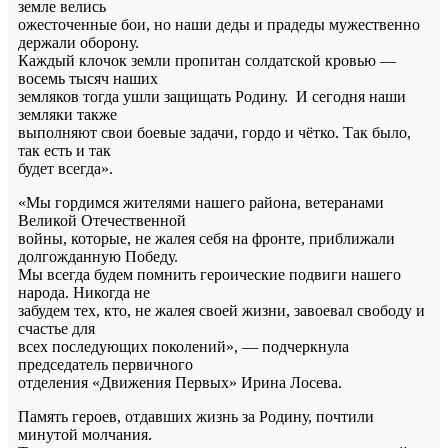
земле велись
ожесточенные бои, но наши деды и прадеды мужественно
держали оборону.
Каждый клочок земли пропитан солдатской кровью —
восемь тысяч наших
земляков тогда ушли защищать Родину. И сегодня наши
земляки также
выполняют свои боевые задачи, гордо и чётко. Так было,
так есть и так
будет всегда».
«Мы гордимся жителями нашего района, ветеранами
Великой Отечественной
войны, которые, не жалея себя на фронте, приближали
долгожданную Победу.
Мы всегда будем помнить героические подвиги нашего
народа. Никогда не
забудем тех, кто, не жалея своей жизни, завоевал свободу и
счастье для
всех последующих поколений», — подчеркнула
председатель первичного
отделения «Движения Первых» Ирина Лосева.
Память героев, отдавших жизнь за Родину, почтили
минутой молчания.