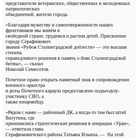
представители ветеранских, общественных и молодежных
патриотических
объединений, жители города.
«Благодаря мужеству и самоотверженности наших
фронтовиков мы живём в
свободной стране, трудимся и растим детей. Присвоение
городу Серафимович
звания «Рубеж Сталинградской доблести» — это высшая
степень
справедливого решения в память о боях Сталинградской
битвы», — сказал
Николай Семисотов.
Почетное право открыть памятный знак в сопровождении
военного оркестра
и роты Почетного караула предоставлено подъесаулу-
участнику СВО, а
также юнармейцу.
«Рядом с нами — районный ДК, а когда-то там был штаб
Ватутина, где
принимались стратегические решения в операции «Уран»,
— отметила глава
Серафимовичского района Татьяна Ильина. — На этой