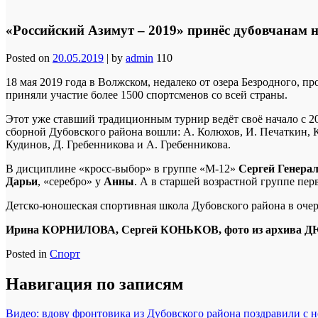
«Российский Азимут – 2019» принёс дубовчанам 
Posted on
20.05.2019
|
by
admin
110
18 мая 2019 года в Волжском, недалеко от озера Безродного,
приняли участие более 1500 спортсменов со всей страны.
Этот уже ставший традиционным турнир ведёт своё начало с 2
сборной Дубовского района вошли: А. Колюхов, И. Печаткин, К.
Кудинов, Д. Гребенникова и А. Гребенникова.
В дисциплине «кросс-выбор» в группе «М-12»
Сергей Генера
Дарьи
, «серебро» у
Анны
. А в старшей возрастной группе пе
Детско-юношеская спортивная школа Дубовского района в очер
Ирина КОРНИЛОВА, Сергей КОНЬКОВ, фото из архива
Posted in
Спорт
Навигация по записям
Видео: вдову фронтовика из Дубовского района поздравили с 