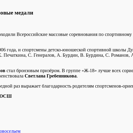
новые медали
 проходили Всероссийские массовые соревнования по спортивно
006 года, и спортсмены детско-юношеской спортивной школы Дуб
 Печаткина, С. Генералов, А. Бурдин, В. Бурдина, С. Романов, А
лов
стал бронзовым призёром. В группе «Ж-18» лучше всех сори
рвенствовала
Светлана Гребенникова
.
едной раз выражает благодарность родителям спортсменов-ориен
 ДЮСШ
новосельем