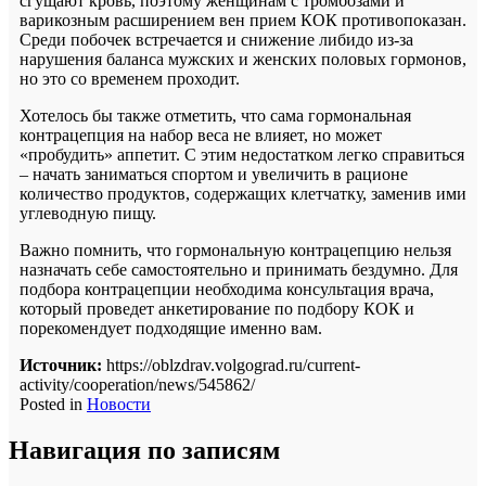
сгущают кровь, поэтому женщинам с тромбозами и
варикозным расширением вен прием КОК противопоказан.
Среди побочек встречается и снижение либидо из-за
нарушения баланса мужских и женских половых гормонов,
но это со временем проходит.
Хотелось бы также отметить, что сама гормональная
контрацепция на набор веса не влияет, но может
«пробудить» аппетит. С этим недостатком легко справиться
– начать заниматься спортом и увеличить в рационе
количество продуктов, содержащих клетчатку, заменив ими
углеводную пищу.
Важно помнить, что гормональную контрацепцию нельзя
назначать себе самостоятельно и принимать бездумно. Для
подбора контрацепции необходима консультация врача,
который проведет анкетирование по подбору КОК и
порекомендует подходящие именно вам.
Источник:
https://oblzdrav.volgograd.ru/current-
activity/cooperation/news/545862/
Posted in
Новости
Навигация по записям