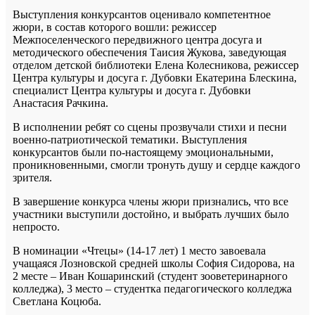
Выступления конкурсантов оценивало компетентное
жюри, в состав которого вошли: режиссер
Межпоселенческого передвижного центра досуга и
методического обеспечения Таисия Жукова, заведующая
отделом детской библиотеки Елена Колесникова, режиссер
Центра культуры и досуга г. Дубовки Екатерина Блескина,
специалист Центра культуры и досуга г. Дубовки
Анастасия Рачкина.
В исполнении ребят со сцены прозвучали стихи и песни
военно-патриотической тематики. Выступления
конкурсантов были по-настоящему эмоциональными,
проникновенными, смогли тронуть душу и сердце каждого
зрителя.
В завершение конкурса члены жюри признались, что все
участники выступили достойно, и выбрать лучших было
непросто.
В номинации «Чтецы» (14-17 лет) 1 место завоевала
учащаяся Лозновской средней школы София Сидорова, на
2 месте – Иван Кошаринский (студент зооветеринарного
колледжа), 3 место – студентка педагогического колледжа
Светлана Коцюба.