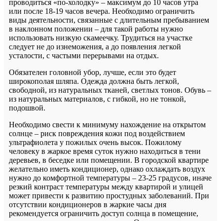
проводиться «по-холодку» – максимум до 10 часов утра
или после 18-19 часов вечера. Необходимо ограничить
виды деятельности, связанные с длительным пребыванием
в наклонном положении – для такой работы нужно
использовать низкую скамеечку. Трудиться на участке
следует не до изнеможения, а до появления легкой
усталости, с частыми перерывами на отдых.
Обязателен головной убор, лучше, если это будет
широкополая шляпа. Одежда должна быть легкой,
свободной, из натуральных тканей, светлых тонов. Обувь –
из натуральных материалов, с гибкой, но не тонкой,
подошвой.
Необходимо свести к минимуму нахождение на открытом
солнце – риск повреждения кожи под воздействием
ультрафиолета у пожилых очень высок. Пожилому
человеку в жаркое время суток нужно находиться в тени
деревьев, в беседке или помещении. В городской квартире
желательно иметь кондиционер, однако охлаждать воздух
нужно до комфортной температуры – 23-25 градусов, иначе
резкий контраст температуры между квартирой и улицей
может привести к развитию простудных заболеваний. При
отсутствии кондиционеров в жаркие часы дня
рекомендуется ограничить доступ солнца в помещение,