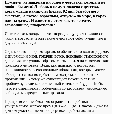
Пожалуй, не найдется ни одного человека, который не
любил бы лето! Любовь к нему заложена с детства,
когда ждешь каникулы (целых 92 дня беззаботного
счастья!), а потом, взрослым, отпуск – на море, в горах
или на даче… И живется летом как-то веселее,
гармоничнее, плодотворнее!
И не только молодые в этот период ощущают прилив сил –
люди в возрасте летом также чувствуют себя лучше, чем в
другое время года.
Однако лето – пора коварная, особенно лето волгоградское.
Изнуряющий зной, горячий ветер, перепады атмосферного
давления не лучшим образом сказываются на самочувствии
пожилого человека. Ведь, как правило, с возрастом
накапливаются всевозможные «болячки», которые могут
обостриться под воздействием экстремальных летних
проявлений. К тому же существуют исконно летние
проблемы, такие как солнечный и тепловой удар. Чтобы
лето не омрачилось проблемами со здоровьем, необходимо
соблюдать определенные правила.
Прежде всего необходимо ограничить пребывание на
улице в самое жаркое время дня – с 11 до 16 часов. Даже на
дачном участке, где много деревьев, работа должна