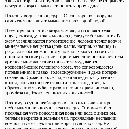
закрыв шторы или опустив жалюзи. Окна лучше открывать
вечером, когда на улице становится прохладнее.
Полезны водные процедуры. Очень хорошо в жару на
самочувствие влияет умывание прохладной водой.
Несмотря на то, что с возрастом люди начинают хуже
ощущать жажду, в жаркую погоду следует больше пить. В
жару увеличивается потоотделение, человек теряет воду и
минеральные вещества (соли калия, натрия, кальция). В
результате обезвоживания у пожилых могут развиться
ортостатические реакции – при изменении положения тела
артериальное давление снижается, ухудшается
кровоснабжение головного мозга, что сопровождается
потемнением в глазах, головокружением и даже потерей
сознания. Кроме того, дегидратация ведет к сгущению
крови, повышению ее вязкости и, как следствие, к
образованию тромбов с развитием инфаркта, инсульта,
тромбоза глубоких вен нижних конечностей.
Поэтому в сутки необходимо выпивать около 2 литров –
небольшими порциями в течение дня. Это может быть
прохладная чуть подсоленная вода или вода с лимоном,
теплый некрепкий зеленый чай, прохладный несладкий
компот из сухофруктов или морс из свежих ягод. Не
рекомендуются сладкие газированные напитки, крепкий