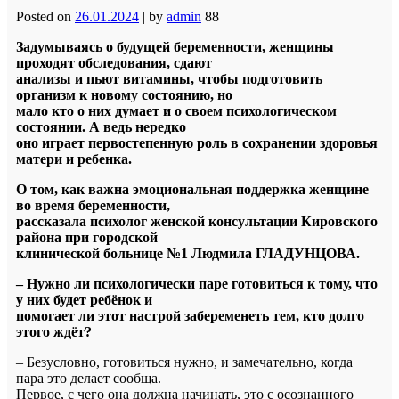
Posted on
26.01.2024
|
by
admin
88
Задумываясь о будущей беременности, женщины
проходят обследования, сдают
анализы и пьют витамины, чтобы подготовить
организм к новому состоянию, но
мало кто о них думает и о своем психологическом
состоянии. А ведь нередко
оно играет первостепенную роль в сохранении здоровья
матери и ребенка.
О том, как важна эмоциональная поддержка женщине
во время беременности,
рассказала психолог женской консультации Кировского
района при городской
клинической больнице №1 Людмила ГЛАДУНЦОВА.
– Нужно ли психологически паре готовиться к тому, что
у них будет ребёнок и
помогает ли этот настрой забеременеть тем, кто долго
этого ждёт?
– Безусловно, готовиться нужно, и замечательно, когда
пара это делает сообща.
Первое, с чего она должна начинать, это с осознанного