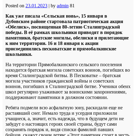
Posted on
23.01.2023
|
by
admin
81
Как уже писала «Сельская новь», 15 января в
Дубовском районе стартовала патриотическая акция
«Обелиск», посвященная 80-летию Сталинградской
победы. В её рамках школьники приводят в порядок
памятники, братские могилы, обелиски и прилегающие
к ним территории. 16 и 18 января к акции
присоединились песковатские и прямобалкинские
школьники.
На территории Прямобалкинского сельского поселения
находится братская могила советских воинов, погибших во
время Сталинградской битвы. В Песковатке – братская
могила участников гражданской войны и советских
воинов, погибших в Сталинградской битве. Ученики обеих
школ регулярно ухаживают за воинскими захоронениями,
поддерживают памятники в должном состоянии.
Ребята подмели всю асфальтную зону, раскидали еще не
растаявший снег. Немало труда и усердия приложили
учащиеся, а, значит, есть надежда, что в будущем дети не
забудут о настоящих героях своей страны, будут сами
сохранять порядок и, видя списки фамилий павших
бойцов, скажут своим детям: «Этот памятник стоит в честь