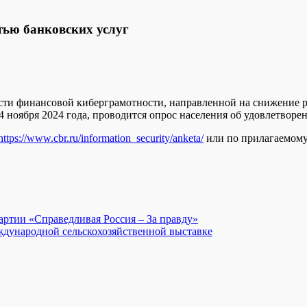
тью банковских услуг
сти финансовой киберграмотности, направленной на снижение 
 ноября 2024 года, проводится опрос населения об удовлетворе
https://www.cbr.ru/information_security/anketa/
или по прилагаемому
ртии «Справедливая Россия – За правду»
ждународной сельскохозяйственной выставке