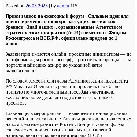
Posted on
26.05.2025
|
by
admin
115
Прием заявок на ежегодный форум «Сильные идеи для
нового времени» и конкурс растущих российских
брендов «Знай наших», организованные Агентством
стратегических инициатив (АСИ) совместно с Фондом
Росконгресса и ВЭБ.РФ, официально продлен до 1
июня.
Заявки принимаются онлайн: проектные инициативы — на
платформе идея.росконгресс.рф, а российские бренды — на
портале знайнаших.аси.рф до указанной даты
включительно.
По словам заместителя главы Администрации президента
РФ Максима Орешкина, решение продлить срок было
принято по многочисленным просьбам участников,
желающих более детально подготовиться к подаче
проектов.
Главная цель мероприятий — выявление инновационных
решений и перспективных бизнес-проектов, направленных
на комплексное развитие России. Концептуально форум
сосредоточен вокруг пяти ключевых направлений:
национальная социальная инициатива (НСИ),