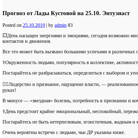
Прогноз от Лады Кустовой на 25.10. Энтузиаст
Posted on
25.10.2019
|
by
admin
83
💥День насыщен энергиями и эмоциями, сегодня возможно мног
контактов и движения.
Все это может быть вызвано большими успехами в различных 
⚕Окруженность людьми, популярность в коллективе, активность
Постарайтесь не разбрасываться, определиться с выбором и упо
👉🏻Лидерство и признание, ощущение власти, — реализованное
руках!
В минусе — «звездная» болезнь, потребность в признании и ком
⚕День предстоит крайне эмоциональный, неспокойный, пережива
Постарайтесь не быть нетерпеливым, эгоистичным, жадным и
Очень вероятны встречи с людьми, чьи ДР указаны ниже.