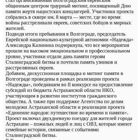
стал организованный Волгоградским еврейским
общинным центром траурный митинг, посвященный Дню
памяти жертв нацистских концлагерей. Участники проекта
собрались в сквере им. 8 марта — месте, где во время
войны расстреливали евреев, советских бойцов и мирных
жителей.
Подводя итоги пребывания в Волгограде, председатель
Еврейской национально-культурной автономии «Надежда»
Александра Калинина подчеркнула, что все мероприятия
прошли на высоком эмоциональном и профессиональном
уровне, участники отдали дань памяти героям
Сталинградской битвы и почтили память узников и
расстрелянных евреев.
Добавим, дискуссионная площадка и митинг памяти в
Волгограде проведены в рамках реализации проекта
«Надежды», победившем во II конкурсе на предоставление
субсидий из бюджета Астраханской области НКО,
участвующим в развитии институтов гражданского
общества. А также при поддержке Агентства по делам
молодежи Астраханской области и реализации проекта
«Единение народов: путешествие во времени и памяти».
Проект включал двухдневную поездку для жителей города
Астрахани – пожилых людей и лиц с ОВЗ, которые имеют
семейные истории, связанные с событиями
Сталинградской битвы.