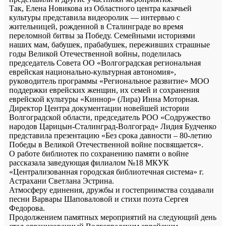
Так, Елена Новикова из Областного центра казачьей
культуры представила видеоролик — интервью с
жительницей, рожденной в Сталинграде во время
переломной битвы за Победу. Семейными историями
наших мам, бабушек, прабабушек, переживших страшные
годы Великой Отечественной войны, поделилась
председатель Совета ОО «Волгоградская региональная
еврейская национально-культурная автономия»,
руководитель программы «Региональное развитие» МОО
поддержки еврейских женщин, их семей и сохранения
еврейской культуры «Киннор» (Лира) Инна Моторная.
Директор Центра документации новейшей истории
Волгоградской области, председатель РОО «Содружество
народов Царицын-Сталинград-Волгоград» Лидия Будченко
представила презентацию «Без срока давности – 80-летию
Победы в Великой Отечественной войне посвящается».
О работе библиотек по сохранению памяти о войне
рассказала заведующая филиалом №18 МКУК
«Централизованная городская библиотечная система» г.
Астрахани Светлана Эстрина.
Атмосферу единения, дружбы и гостеприимства создавали
песни Варвары Шаповаловой и стихи поэта Сергея
Федорова.
Продолжением памятных мероприятий на следующий день