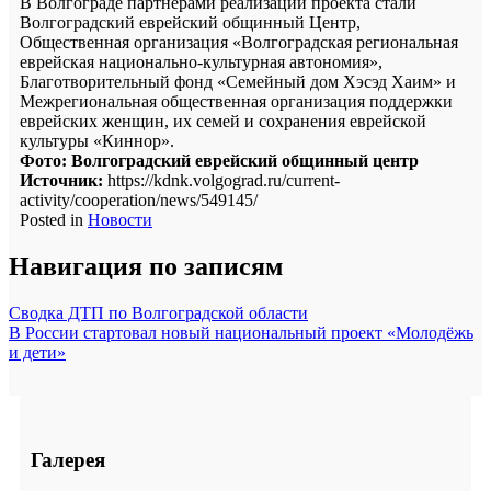
В Волгограде партнерами реализации проекта стали
Волгоградский еврейский общинный Центр,
Общественная организация «Волгоградская региональная
еврейская национально-культурная автономия»,
Благотворительный фонд «Семейный дом Хэсэд Хаим» и
Межрегиональная общественная организация поддержки
еврейских женщин, их семей и сохранения еврейской
культуры «Киннор».
Фото: Волгоградский еврейский общинный центр
Источник:
https://kdnk.volgograd.ru/current-
activity/cooperation/news/549145/
Posted in
Новости
Навигация по записям
Сводка ДТП по Волгоградской области
В России стартовал новый национальный проект «Молодёжь
и дети»
Галерея