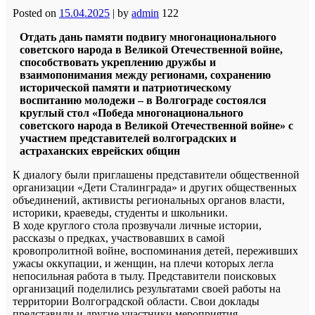
Posted on
15.04.2025
|
by
admin
122
Отдать дань памяти подвигу многонационального
советского народа в Великой Отечественной войне,
способствовать укреплению дружбы и
взаимопонимания между регионами, сохранению
исторической памяти и патриотическому
воспитанию молодежи – в Волгограде состоялся
круглый стол «Победа многонационального
советского народа в Великой Отечественной войне» с
участием представителей волгоградских и
астраханских еврейских общин
К диалогу были приглашены представители общественной
организации «Дети Сталинграда» и других общественных
объединений, активисты региональных органов власти,
историки, краеведы, студенты и школьники.
В ходе круглого стола прозвучали личные истории,
рассказы о предках, участвовавших в самой
кровопролитной войне, воспоминания детей, переживших
ужасы оккупации, и женщин, на плечи которых легла
непосильная работа в тылу. Представители поисковых
организаций поделились результатами своей работы на
территории Волгоградской области. Свои доклады
представили и другие участники мероприятия.