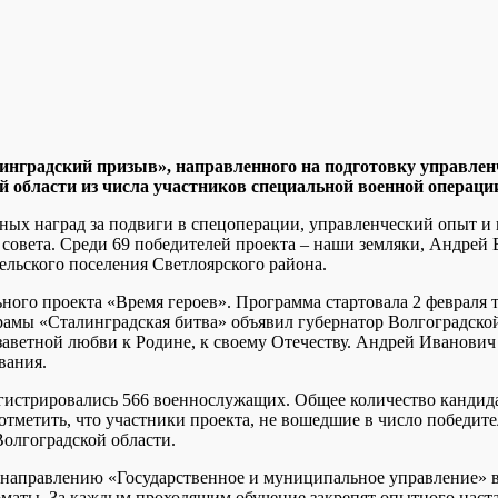
инградский призыв», направленного на подготовку управлен
й области из числа участников специальной военной операци
ых наград за подвиги в спецоперации, управленческий опыт и п
 совета. Среди 69 победителей проекта – наши земляки, Андрей
ельского поселения Светлоярского района.
ного проекта «Время героев». Программа стартовала 2 февраля 
рамы «Сталинградская битва» объявил губернатор Волгоградско
заветной любви к Родине, к своему Отечеству. Андрей Иванович
вания.
истрировались 566 военнослужащих. Общее количество кандидат
тметить, что участники проекта, не вошедшие в число победите
олгоградской области.
направлению «Государственное и муниципальное управление» в с
маты. За каждым проходящим обучение закрепят опытного наст