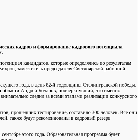
ческих кадров и формирование кадрового потенциала
и.
отенциал кандидатов, которые определялись по результатам
 Вихров, заместитель председателя Светлоярской районной
текущего года, в день 82-й годовщины Сталинградской победы.
й области Андрей Бочаров, подчеркнувший, что именно
 внимательно следил за всеми этапами реализации конкурсного
ов, прошедших тестирование, составило 300 человек. Все они
лей, также будут рекомендованы в кадровый резерв
ентябре этого года. Образовательная программа будет
авника.