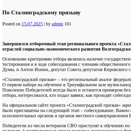
По Сталинградскому призыву
Posted on
15.07.2025
|
by
admin
101
Завершился отборочный этап регионального проекта «Стал
отраслей социально-экономического развития Волгоградско
Основными критериями отбора являлись наличие государственн
тестирования и в ходе собеседования с членами общественного
Думы, и Антон Ионин, депутат Совета депутатов Кировского с
«Сталинградский призыв» – это региональный аналог федераль
О первом наборе на обучение в Триумфальном зале музея-пано
Поколение Победителей всегда было и останется примером без
отбора, интересовался, кто подал заявки, как проходят собеседо
На официальном сайте проекта «Сталинградский призыв» зарег
были приглашены на следующий этап – собеседование. Важно о
исполнительных органов и органов местного самоуправления В
Победители из числа ветеранов СВО приступят к обучению по 
включать 4 десятидневных очных модуля и дистанционные фор