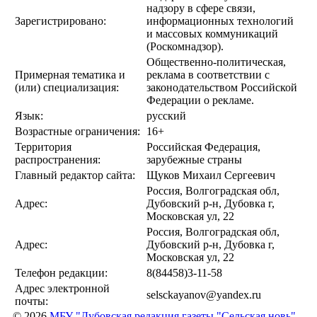
надзору в сфере связи,
Зарегистрировано:
информационных технологий
и массовых коммуникаций
(Роскомнадзор).
Общественно-политическая,
Примерная тематика и
реклама в соответствии с
(или) специализация:
законодательством Российской
Федерации о рекламе.
Язык:
русский
Возрастные ограничения:
16+
Территория
Российская Федерация,
распространения:
зарубежные страны
Главный редактор сайта:
Щуков Михаил Сергеевич
Россия, Волгоградская обл,
Адрес:
Дубовский р-н, Дубовка г,
Московская ул, 22
Россия, Волгоградская обл,
Адрес:
Дубовский р-н, Дубовка г,
Московская ул, 22
Телефон редакции:
8(84458)3-11-58
Адрес электронной
selsckayanov@yandex.ru
почты:
© 2026
МБУ "Дубовская редакция газеты "Сельская новь"