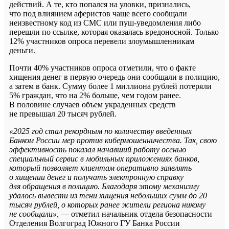
действий. А те, кто попался на уловки, признались,
что под влиянием аферистов чаще всего сообщали
неизвестному код из СМС или пуш-уведомления либо
перешли по ссылке, которая оказалась вредоносной. Только
12% участников опроса перевели злоумышленникам
деньги.
Почти 40% участников опроса отметили, что о факте
хищения денег в первую очередь они сообщали в полицию,
а затем в банк. Сумму более 1 миллиона рублей потеряли
5% граждан, что на 2% больше, чем годом ранее.
В половине случаев объем украденных средств
не превышал 20 тысяч рублей.
«2025 год стал рекордным по количеству введенных
Банком России мер против кибермошенничества. Так, свою
эффективность показал начавший работу осенью
специальный сервис в мобильных приложениях банков,
который позволяет клиентам оперативно заявлять
о хищении денег и получать электронную справку
для обращения в полицию. Благодаря этому механизму
удалось вывести из тени хищения небольших сумм до 20
тысяч рублей, о которых ранее жители региона никому
не сообщали»,
— отметил начальник отдела безопасности
Отделения Волгоград Южного ГУ Банка России