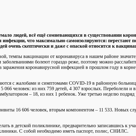
ь немало людей, всё ещё сомневающихся в существовании кор
ся инфекции, что максимально самоизолируются: перестают 
дей очень скептически и даже с опаской относится к вакцина
й, темпы вакцинации от коронавируса в нашем районе значитель
и заболеваниями болеют гораздо реже, поэтому можно расслабит
а заражения коронавирусной инфекцией в прошлом году в корне 
щаются с жалобами и симптомами COVID-19 в районную больницу
 066 человек: из них 759 детей, 4 307 взрослых. Переболели и 
мбулаторном – 18, из них 1 ребенок. Уже третью неделю подряд 
иты 16 606 человек, вторым компонентом – 11 533. Новых случ
лать в детской поликлинике, предварительно записавшись к уча
клиники. С собой необходимо иметь паспорт, полис, СНИЛС.