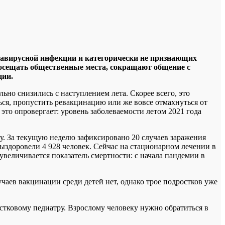
онавирусной инфекции и категорически не признающих
посещать общественные места, сокращают общение с
ции.
но снизились с наступлением лета. Скорее всего, это
ься, пропустить ревакцинацию или же вовсе отмахнуться от
это опровергает: уровень заболеваемости летом 2021 года
. За текущую неделю зафиксировано 20 случаев заражения
выздоровели 4 928 человек. Сейчас на стационарном лечении в
увеличивается показатель смертности: с начала пандемии в
аев вакцинации среди детей нет, однако трое подростков уже
стковому педиатру. Взрослому человеку нужно обратиться в