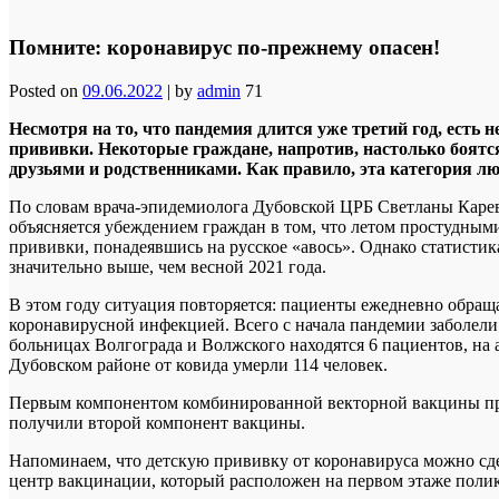
Помните: коронавирус по-прежнему опасен!
Posted on
09.06.2022
|
by
admin
71
Несмотря на то, что пандемия длится уже третий год, ест
прививки. Некоторые граждане, напротив, настолько боят
друзьями и родственниками. Как правило, эта категория лю
По словам врача-эпидемиолога Дубовской ЦРБ Светланы Карево
объясняется убеждением граждан в том, что летом простудным
прививки, понадеявшись на русское «авось». Однако статистик
значительно выше, чем весной 2021 года.
В этом году ситуация повторяется: пациенты ежедневно обра
коронавирусной инфекцией. Всего с начала пандемии заболели 5
больницах Волгограда и Волжского находятся 6 пациентов, на а
Дубовском районе от ковида умерли 114 человек.
Первым компонентом комбинированной векторной вакцины прив
получили второй компонент вакцины.
Напоминаем, что детскую прививку от коронавируса можно сде
центр вакцинации, который расположен на первом этаже поли