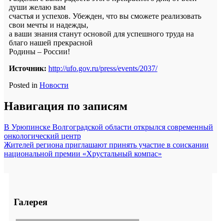
души желаю вам
счастья и успехов. Убежден, что вы сможете реализовать
свои мечты и надежды,
а ваши знания станут основой для успешного труда на
благо нашей прекрасной
Родины – России!
Источник:
http://ufo.gov.ru/press/events/2037/
Posted in
Новости
Навигация по записям
В Урюпинске Волгоградской области открылся современный
онкологический центр
Жителей региона приглашают принять участие в соискании
национальной премии «Хрустальный компас»
Галерея