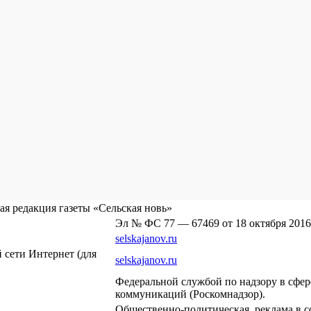
я редакция газеты «Сельская новь»
Эл № ФС 77 — 67469 от 18 октября 2016
selskajanov.ru
сети Интернет (для
selskajanov.ru
Федеральной службой по надзору в сфе
коммуникаций (Роскомнадзор).
Общественно-политическая, реклама в с