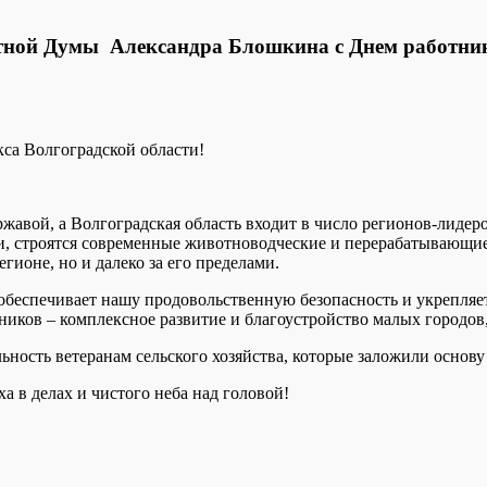
стной Думы Александра Блошкина с Днем работник
са Волгоградской области!
жавой, а Волгоградская область входит в число регионов-лидер
, строятся современные животноводческие и перерабатывающие
гионе, но и далеко за его пределами.
 обеспечивает нашу продовольственную безопасность и укрепляет
ков – комплексное развитие и благоустройство малых городов, 
льность ветеранам сельского хозяйства, которые заложили осно
а в делах и чистого неба над головой!