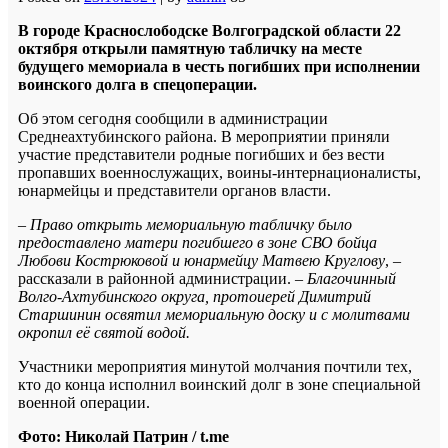
В городе Краснослободске Волгоградской области 22
октября открыли памятную табличку на месте
будущего мемориала в честь погибших при исполнении
воинского долга в спецоперации.
Об этом сегодня сообщили в администрации
Среднеахтубинского района. В мероприятии приняли
участие представители родные погибших и без вести
пропавших военнослужащих, воины-интернационалисты,
юнармейцы и представители органов власти.
–
Право открыть мемориальную табличку было
предоставлено матери погибшего в зоне СВО бойца
Любови Кострюковой и юнармейцу Матвею Круглову
, –
рассказали в районной администрации. –
Благочинный
Волго-Ахтубинского округа, протоиерей Димитрий
Старшинин освятил мемориальную доску и с молитвами
окропил её святой водой.
Участники мероприятия минутой молчания почтили тех,
кто до конца исполнил воинский долг в зоне специальной
военной операции.
Фото: Николай Патрин / t.me