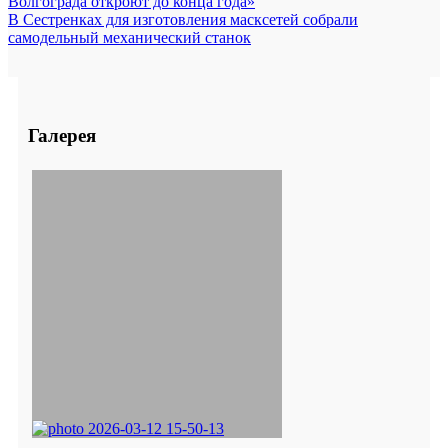
Волгограда откроют до конца года»
В Сестренках для изготовления масксетей собрали
самодельный механический станок
Галерея