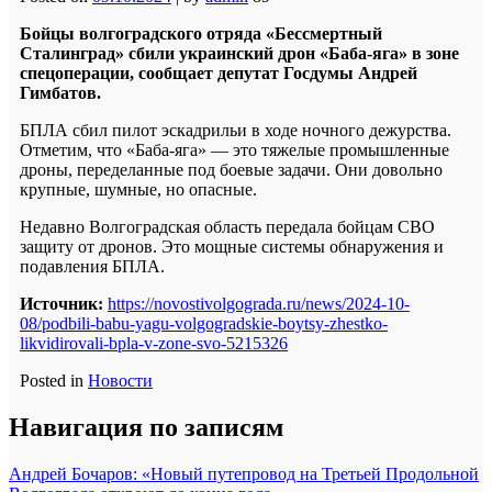
Бойцы волгоградского отряда «Бессмертный
Сталинград» сбили украинский дрон «Баба-яга» в зоне
спецоперации, сообщает депутат Госдумы Андрей
Гимбатов.
БПЛА сбил пилот эскадрильи в ходе ночного дежурства.
Отметим, что «Баба-яга» — это тяжелые промышленные
дроны, переделанные под боевые задачи. Они довольно
крупные, шумные, но опасные.
Недавно Волгоградская область передала бойцам СВО
защиту от дронов. Это мощные системы обнаружения и
подавления БПЛА.
Источник:
https://novostivolgograda.ru/news/2024-10-
08/podbili-babu-yagu-volgogradskie-boytsy-zhestko-
likvidirovali-bpla-v-zone-svo-5215326
Posted in
Новости
Навигация по записям
Андрей Бочаров: «Новый путепровод на Третьей Продольной