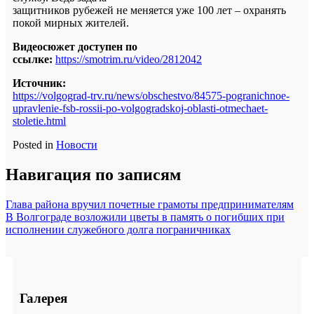
защитников рубежей не меняется уже 100 лет – охранять
покой мирных жителей.
Видеосюжет доступен по
ссылке:
https://smotrim.ru/video/2812042
Источник:
https://volgograd-trv.ru/news/obschestvo/84575-pogranichnoe-
upravlenie-fsb-rossii-po-volgogradskoj-oblasti-otmechaet-
stoletie.html
Posted in
Новости
Навигация по записям
Глава района вручил почетные грамоты предпринимателям
В Волгограде возложили цветы в память о погибших при
исполнении служебного долга пограничниках
Галерея