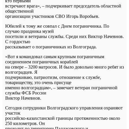
кто первыми
встречают врага», – подчеркивает председатель областной
общественной
организации участников СВО Игорь Воробьев.
Юбилей к тому же совпал с Днем пограничника. По
случаю праздника музей
посетили и ветераны службы. Среди них Виктор Начевнов.
С гордостью
рассказывает о пограничниках из Волгограда.
«Вот я командовал самым крупным пограничным
соединением пограничных кораблей
на севере – 3200 матросов. И было довольно много ребят из
волгоградцев. Я
подчеркиваю, патриотизм, отношение к службе,
товариществу, это очень присуще
именно волгоградцам», – замечает ветеран пограничной
службы ФСБ России
Виктор Начевнов.
Сегодня сотрудники Волгоградского управления охраняют
участок
российско-казахстанской границы протяженностью около
250 километров. Он
проходит по территории Палласовского и