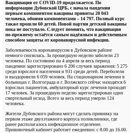
Вакцинация от
COVID
-19 продолжается. По
информации Дубовской ЦРБ, с начала пандемии
первым компонентом вакцины привиты 20 043
человека, обоими компонентами – 14 797. Полный курс
также прошли 60 детей. Новой партии детской вакцины
пока не поступало. Следует помнить, что вакцинация
по-прежнему остаётся самым надёжным и действенным
способом защиты от коронавирусной инфекции.
Заболеваемость коронавирусом в Дубовском районе
немного снизилась. За прошедшую неделю заболели 23
человека. По состоянию на 4 апреля за весь период
пандемии зарегистрировано 6 206 случаев заражения: 5 275
среди взрослого населения и 931 среди детей. Переболели
и выздоровели 6 059 человек. На стационарном лечении в
больницах г. Волгограда и г. Волжского сейчас находятся 6
взрослых пациентов, амбулаторный курс лечения проходят
17 человек. За прошедшую неделю зарегистрирован один
смертельный исход. Всего за весь период умерли 124
человека.
Жители Дубовского района могут сделать прививку на
первом этаже двухэтажного корпуса поликлиники, где
ранее располагалось инфекционное отделение.
Прививочный кабинет работает ежедневно: с 8.00 до 16.00.