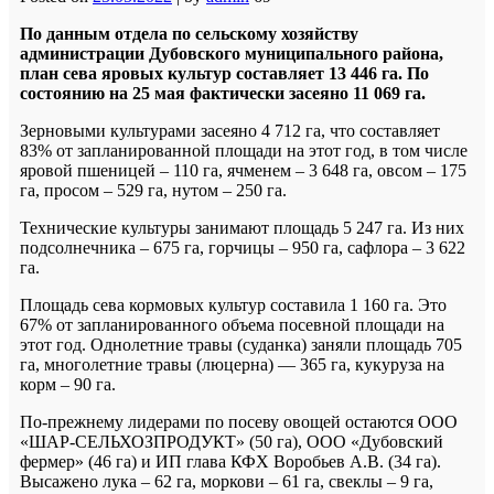
По данным отдела по сельскому хозяйству
администрации Дубовского муниципального района,
план сева яровых культур составляет 13 446 га. По
состоянию на 25 мая фактически засеяно 11 069 га.
Зерновыми культурами засеяно 4 712 га, что составляет
83% от запланированной площади на этот год, в том числе
яровой пшеницей – 110 га, ячменем – 3 648 га, овсом – 175
га, просом – 529 га, нутом – 250 га.
Технические культуры занимают площадь 5 247 га. Из них
подсолнечника – 675 га, горчицы – 950 га, сафлора – 3 622
га.
Площадь сева кормовых культур составила 1 160 га. Это
67% от запланированного объема посевной площади на
этот год. Однолетние травы (суданка) заняли площадь 705
га, многолетние травы (люцерна) — 365 га, кукуруза на
корм – 90 га.
По-прежнему лидерами по посеву овощей остаются ООО
«ШАР-СЕЛЬХОЗПРОДУКТ» (50 га), ООО «Дубовский
фермер» (46 га) и ИП глава КФХ Воробьев А.В. (34 га).
Высажено лука – 62 га, моркови – 61 га, свеклы – 9 га,